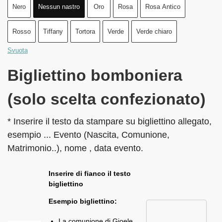
Nero
Nessun nastro
Oro
Rosa
Rosa Antico
Rosso
Tiffany
Tortora
Verde
Verde chiaro
Svuota
Bigliettino bomboniera
(solo scelta confezionato)
* Inserire il testo da stampare su bigliettino allegato,
esempio ... Evento (Nascita, Comunione,
Matrimonio..), nome , data evento.
Inserire di fianco il testo
bigliettino
Esempio bigliettino:
La comunione di Gioele