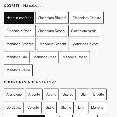
No selection
CONFETTI
:
Nessun confetto
Cioccolato Bianchi
Cioccolato Celeste
Cioccolato Rosa
Cioccolato Rosso
Cioccolato Verde
Mandorla Argento
Mandorla Bianchi
Mandorla Celeste
Mandorla Oro
Mandorla Rosa
Mandorla Rosso
Mandorla Verde
No selection
COLORE NASTRO
:
Arancione
Argento
Avorio
Bianco
Blu
Bluette
Bordeaux
Celeste
Giallo
Glicine
Lilla
Marrone