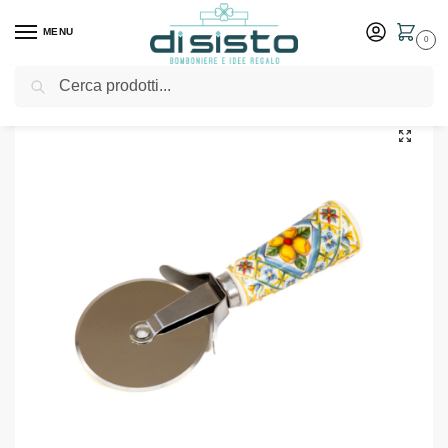
MENU
0
Cerca
Home
Shop
Bomboniere
Matrimonio
Tagliapizza serie Mediterraneo – Cuorematto bomboniere
/
/
/
/