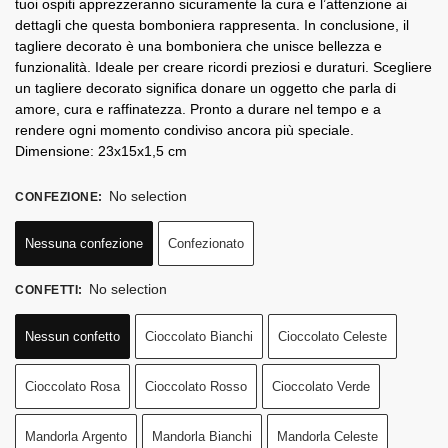
tuoi ospiti apprezzeranno sicuramente la cura e l’attenzione ai
dettagli che questa bomboniera rappresenta. In conclusione, il
tagliere decorato è una bomboniera che unisce bellezza e
funzionalità. Ideale per creare ricordi preziosi e duraturi. Scegliere
un tagliere decorato significa donare un oggetto che parla di
amore, cura e raffinatezza. Pronto a durare nel tempo e a
rendere ogni momento condiviso ancora più speciale.
Dimensione: 23x15x1,5 cm
No selection
CONFEZIONE
:
Nessuna confezione
Confezionato
No selection
CONFETTI
:
Nessun confetto
Cioccolato Bianchi
Cioccolato Celeste
Cioccolato Rosa
Cioccolato Rosso
Cioccolato Verde
Mandorla Argento
Mandorla Bianchi
Mandorla Celeste