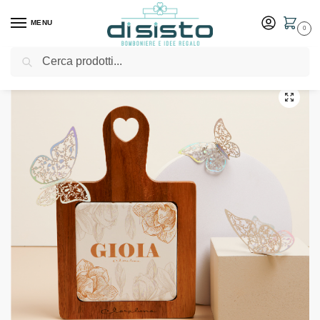
MENU
0
Cerca
Home
Shop
Bomboniere
Matrimonio
Tagliere decorato “Gioia” – Bomboniere Claraluna
/
/
/
/