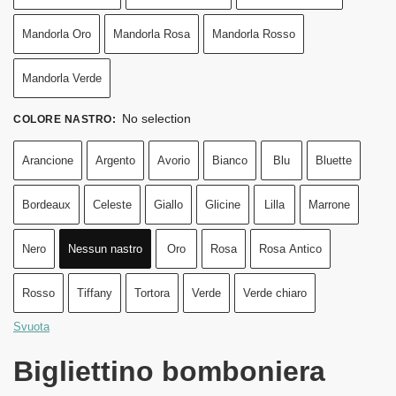
Mandorla Oro
Mandorla Rosa
Mandorla Rosso
Mandorla Verde
No selection
COLORE NASTRO
:
Arancione
Argento
Avorio
Bianco
Blu
Bluette
Bordeaux
Celeste
Giallo
Glicine
Lilla
Marrone
Nero
Nessun nastro
Oro
Rosa
Rosa Antico
Rosso
Tiffany
Tortora
Verde
Verde chiaro
Svuota
Bigliettino bomboniera