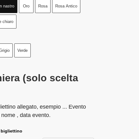
n nastro
Oro
Rosa
Rosa Antico
e chiaro
Grigio
Verde
iera (solo scelta
liettino allegato, esempio ... Evento
 nome , data evento.
 bigliettino