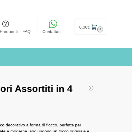
0,00
€
0
Frequenti – FAQ
Contattaci !
ri Assortiti in 4
o decorativo a forma di fiocco, perfette per
inate e moderne, aggiungono un tocco originale e