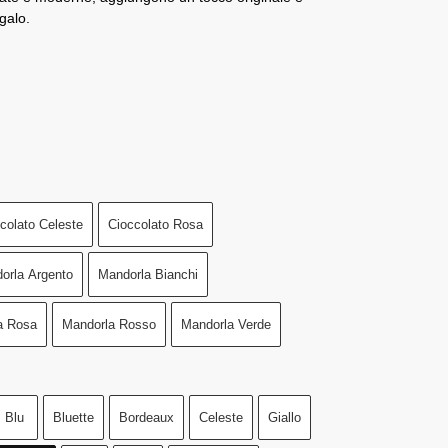
galo.
colato Celeste
Cioccolato Rosa
orla Argento
Mandorla Bianchi
a Rosa
Mandorla Rosso
Mandorla Verde
Blu
Bluette
Bordeaux
Celeste
Giallo