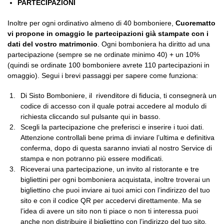
PARTECIPAZIONI
Inoltre per ogni ordinativo almeno di 40 bomboniere,
Cuorematto
vi propone in omaggio le partecipazioni già stampate con i
dati del vostro matrimonio
. Ogni bomboniera ha diritto ad una
partecipazione (sempre se ne ordinate minimo 40) + un 10%
(quindi se ordinate 100 bomboniere avrete 110 partecipazioni in
omaggio). Segui i brevi passaggi per sapere come funziona:
Di Sisto Bomboniere, il rivenditore di fiducia, ti consegnerà un
codice di accesso con il quale potrai accedere al modulo di
richiesta cliccando sul pulsante qui in basso.
Scegli la partecipazione che preferisci e inserire i tuoi dati.
Attenzione controllali bene prima di inviare l’ultima e definitiva
conferma, dopo di questa saranno inviati al nostro Service di
stampa e non potranno più essere modificati.
Riceverai una partecipazione, un invito al ristorante e tre
bigliettini per ogni bomboniera acquistata, inoltre troverai un
bigliettino che puoi inviare ai tuoi amici con l’indirizzo del tuo
sito e con il codice QR per accedervi direttamente. Ma se
l’idea di avere un sito non ti piace o non ti interessa puoi
anche non distribuire il bigliettino con l’indirizzo del tuo sito
.