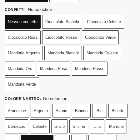
No selection
CONFETTI
:
Nessun confetto
Cioccolato Bianchi
Cioccolato Celeste
Cioccolato Rosa
Cioccolato Rosso
Cioccolato Verde
Mandorla Argento
Mandorla Bianchi
Mandorla Celeste
Mandorla Oro
Mandorla Rosa
Mandorla Rosso
Mandorla Verde
No selection
COLORE NASTRO
:
Arancione
Argento
Avorio
Bianco
Blu
Bluette
Bordeaux
Celeste
Giallo
Glicine
Lilla
Marrone