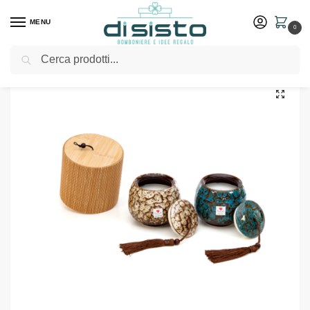
MENU
0
Cerca
Home
Shop
Bomboniere
Matrimonio
Candela grande in 2 colori assortiti – Amici di Cuorematto
/
/
/
/