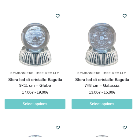
BOMBONIERE
,
IDEE REGALO
BOMBONIERE
,
IDEE REGALO
Sfera led di cristallo Bagutta
Sfera led di cristallo Bagutta
9×11 cm – Globo
7×8 cm – Galassia
17,00
€
-
19,00
€
13,00
€
-
15,00
€
Select options
Select options