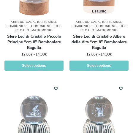
Esaurito
ARREDO CASA
,
BATTESIMO
,
ARREDO CASA
,
BATTESIMO
,
BOMBONIERE
,
COMUNIONE
,
IDEE
BOMBONIERE
,
COMUNIONE
,
IDEE
REGALO
,
MATRIMONIO
REGALO
,
MATRIMONIO
Sfere Led di Cristallo Piccolo
Sfere Led di Cristallo Albero
Principe “cm 8” Bomboniere
della Vita “cm 8” Bomboniere
Bagutta
Bagutta
12,00
€
-
14,00
€
12,00
€
-
14,00
€
Select options
Select options