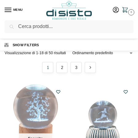
MENU
0
Cerca
Home
Shop
/
SHOW FILTERS
Visualizzazione di 1-18 di 50 risultati
1
2
3