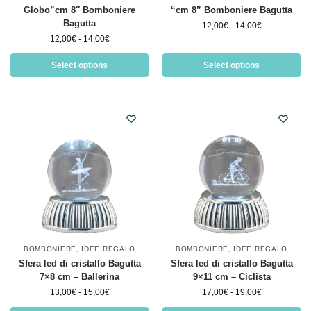
Globo”cm 8″ Bomboniere
“cm 8” Bomboniere Bagutta
Bagutta
12,00
€
-
14,00
€
12,00
€
-
14,00
€
Select options
Select options
BOMBONIERE
,
IDEE REGALO
BOMBONIERE
,
IDEE REGALO
Sfera led di cristallo Bagutta
Sfera led di cristallo Bagutta
7×8 cm – Ballerina
9×11 cm – Ciclista
13,00
€
-
15,00
€
17,00
€
-
19,00
€