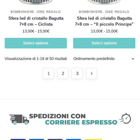
BOMBONIERE
,
IDEE REGALO
BOMBONIERE
,
IDEE REGALO
Sfera led di cristallo Bagutta
Sfera led di cristallo Bagutta
7×8 cm – Ciclista
7×8 cm – “Il piccolo Principe”
13,00
€
-
15,00
€
13,00
€
-
15,00
€
Select options
Select options
Visualizzazione di 1-18 di 50 risultati
1
2
3