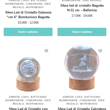
ARREDO CASA
,
BATTESIMO
,
BOMBONIERE
,
IDEE REGALO
BOMBONIERE
,
COMUNIONE
,
IDEE
Sfera led di cristallo Bagutta
REGALO
,
MATRIMONIO
9×11 cm – Ballerina
Sfere Led di Cristallo Galassia
17,00
€
-
19,00
€
“cm 6” Bomboniere Bagutta
10,00
€
-
12,00
€
Select options
Select options
ARREDO CASA
,
BATTESIMO
,
ARREDO CASA
,
BATTESIMO
,
BOMBONIERE
,
COMUNIONE
,
IDEE
BOMBONIERE
,
COMUNIONE
,
IDEE
REGALO
,
MATRIMONIO
REGALO
,
MATRIMONIO
Sfere Led di Cristallo con
Sfere Led di Cristallo Calciatore