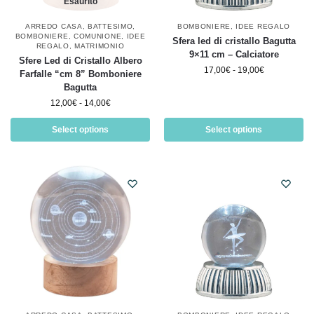
Esaurito
ARREDO CASA
,
BATTESIMO
,
BOMBONIERE
,
IDEE REGALO
BOMBONIERE
,
COMUNIONE
,
IDEE
Sfera led di cristallo Bagutta
REGALO
,
MATRIMONIO
9×11 cm – Calciatore
Sfere Led di Cristallo Albero
17,00
€
-
19,00
€
Farfalle “cm 8” Bomboniere
Bagutta
12,00
€
-
14,00
€
Select options
Select options