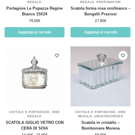
REGALO
REGALO
,
PROFUMATORI
Portagioie Le Pupazze Regine
Scatola forma rosa oro/bianco –
Bianco 15X24
Bongelli Preziosi
79,00
€
27,80
€
Aggiungi al carrello
Aggiungi al carrello
CIOTOLE E PORTAGIOIE
,
IDEE
CIOTOLE E PORTAGIOIE
,
IDEE
REGALO
REGALO
,
UNCATEGORIZED
SCATOLA GIGLIO VETRO CON
Scatola in cristallo –
CERA DI SOIA
Bomboniere Morena