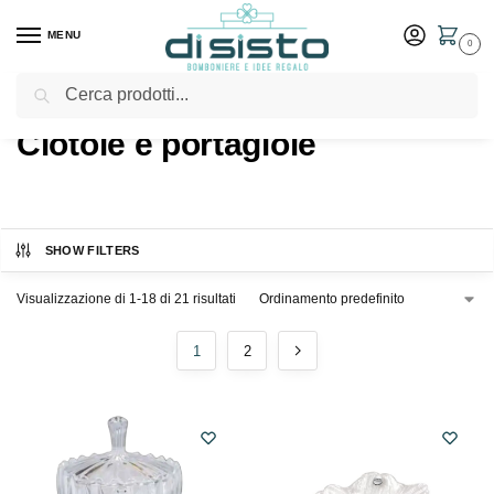
MENU
0
Cerca
Home
Shop
Idee Regalo
Ciotole e portagioie
/
/
/
Ciotole e portagioie
SHOW FILTERS
Visualizzazione di 1-18 di 21 risultati
1
2