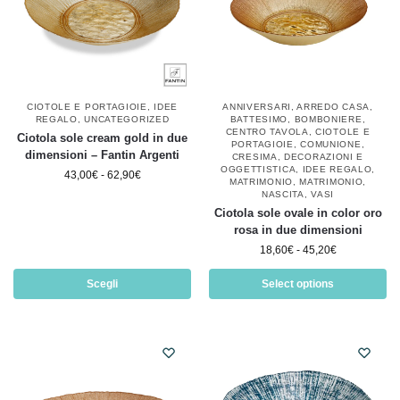
CIOTOLE E PORTAGIOIE
,
IDEE
ANNIVERSARI
,
ARREDO CASA
,
REGALO
,
UNCATEGORIZED
BATTESIMO
,
BOMBONIERE
,
CENTRO TAVOLA
,
CIOTOLE E
Ciotola sole cream gold in due
PORTAGIOIE
,
COMUNIONE
,
dimensioni – Fantin Argenti
CRESIMA
,
DECORAZIONI E
OGGETTISTICA
,
IDEE REGALO
,
43,00
€
-
62,90
€
MATRIMONIO
,
MATRIMONIO
,
NASCITA
,
VASI
Ciotola sole ovale in color oro
rosa in due dimensioni
18,60
€
-
45,20
€
Scegli
Select options