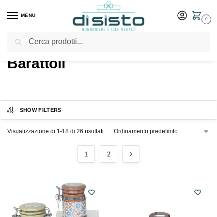
MENU
0
Cerca
Home
Shop
Tavola
Barattoli
/
/
/
Barattoli
SHOW FILTERS
Visualizzazione di 1-18 di 26 risultati
1
2