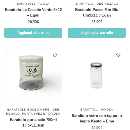
BARATTOLI
,
TAVOLA
BARATTOLI
,
IDEE REGALO
Barattolo Le Casette Verde 9×12
Barattolo Paese Mio Blu
– Egan
Cm9x13,3 Egan
26,50
€
23,90
€
Aggiungi al carrello
Aggiungi al carrello
BARATTOLI
,
BOMBONIERE
,
IDEE
BARATTOLI
,
TAVOLA
REGALO
,
PORTA SPEZIE
,
TAVOLA
Barattolo vetro con tappo in
Barattolo porta sale 750ml
legno Kento – Eme
13.5×11.3cm
25,50
€