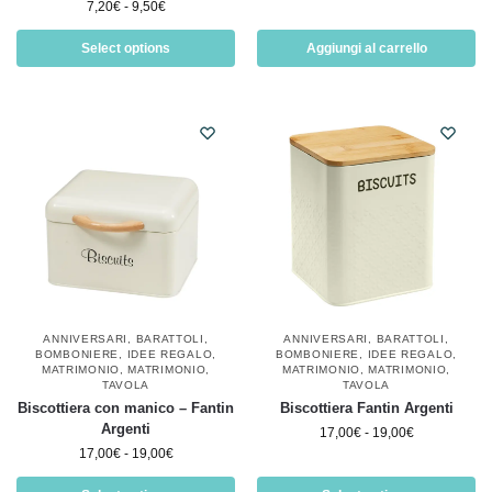
7,20
€
-
9,50
€
Select options
Aggiungi al carrello
ANNIVERSARI
,
BARATTOLI
,
ANNIVERSARI
,
BARATTOLI
,
BOMBONIERE
,
IDEE REGALO
,
BOMBONIERE
,
IDEE REGALO
,
MATRIMONIO
,
MATRIMONIO
,
MATRIMONIO
,
MATRIMONIO
,
TAVOLA
TAVOLA
Biscottiera con manico – Fantin
Biscottiera Fantin Argenti
Argenti
17,00
€
-
19,00
€
17,00
€
-
19,00
€