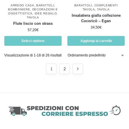
ARREDO CASA
,
BARATTOLI
,
BARATTOLI
,
COMPLEMENTI
BOMBONIERE
,
DECORAZIONI E
TAVOLA
,
TAVOLA
OGGETTISTICA
,
IDEE REGALO
,
Insalatiera gialla collezione
TAVOLA
Cocoricò – Egan
Flute liscio con strass
34,50
€
57,20
€
Select options
Aggiungi al carrello
Visualizzazione di 1-18 di 26 risultati
1
2