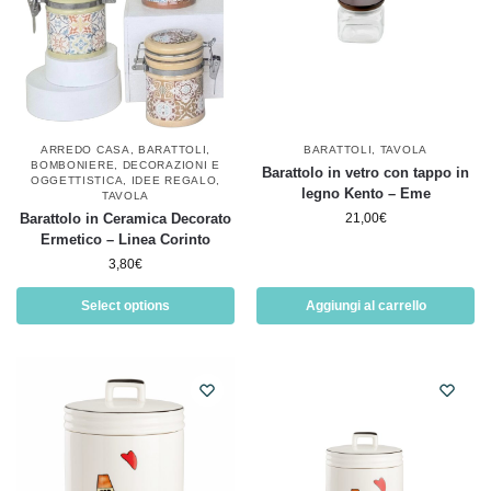
ARREDO CASA
,
BARATTOLI
,
BARATTOLI
,
TAVOLA
BOMBONIERE
,
DECORAZIONI E
Barattolo in vetro con tappo in
OGGETTISTICA
,
IDEE REGALO
,
legno Kento – Eme
TAVOLA
Barattolo in Ceramica Decorato
21,00
€
Ermetico – Linea Corinto
3,80
€
Select options
Aggiungi al carrello