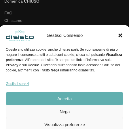
Domenica
CHIUSO
FAQ
Chi siamo
Negozio
Gestisci Consenso
Login/Registrati
Lista dei desideri
Questo sito utilizza cookie, anche di terze parti. Se vuoi saperne di più o
Contatti
negare il consenso a tutti o ad alcuni cookie, clicca sul pulsante
Visualizza
preferenze
. All'interno del sito c'è sempre un link all'informativa sulla
Cookie Policy
Privacy
e sui
Cookie
. Cliccando sull'apposito tasto acconsenti all'uso dei
cookie, altrimenti con il tasto
Nega
rimarranno disabilitati.
Privacy Policy
Termini & condizioni di vendita
Gestisci servizi
Diritto di recesso
Tracking ordine
Accetta
Spedizioni
Nega
© Di Sisto 2026 – Tutti i diritti riservati –
Powered by Robarts
Visualizza preferenze
F.lli Di Sisto di Carmine Di Sisto E C. S.A.S. -Via Largo S. Rocco 7