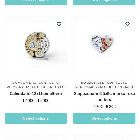
Select options
Select options
BOMBONIERE
,
CON TESTO
BOMBONIERE
,
CON TESTO
PERSONALIZZATO
,
IDEE REGALO
PERSONALIZZATO
,
IDEE REGALO
Calendario 12x11cm albero
Stappacuore 8.5x8cm orso rosa
no box
12,90
€
-
14,90
€
7,20
€
-
9,20
€
Select options
Select options