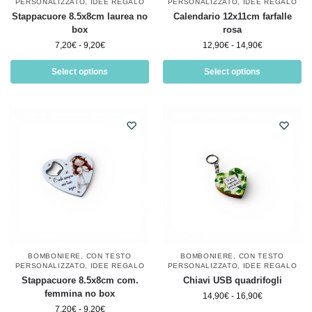
PERSONALIZZATO
,
IDEE REGALO
PERSONALIZZATO
,
IDEE REGALO
Stappacuore 8.5x8cm laurea no
Calendario 12x11cm farfalle
box
rosa
7,20
€
-
9,20
€
12,90
€
-
14,90
€
Select options
Select options
BOMBONIERE
,
CON TESTO
BOMBONIERE
,
CON TESTO
PERSONALIZZATO
,
IDEE REGALO
PERSONALIZZATO
,
IDEE REGALO
Stappacuore 8.5x8cm com.
Chiavi USB quadrifogli
femmina no box
14,90
€
-
16,90
€
7,20
€
-
9,20
€