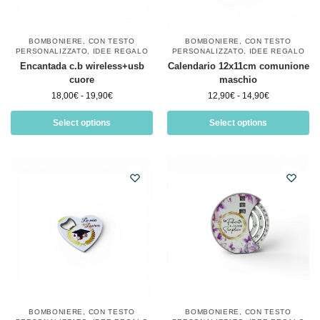
BOMBONIERE
,
CON TESTO
BOMBONIERE
,
CON TESTO
PERSONALIZZATO
,
IDEE REGALO
PERSONALIZZATO
,
IDEE REGALO
Encantada c.b wireless+usb
Calendario 12x11cm comunione
cuore
maschio
18,00
€
-
19,90
€
12,90
€
-
14,90
€
Select options
Select options
BOMBONIERE
,
CON TESTO
BOMBONIERE
,
CON TESTO