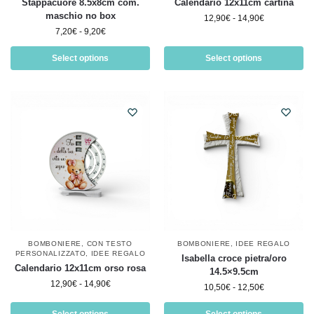
Stappacuore 8.5x8cm com.
Calendario 12x11cm cartina
maschio no box
12,90
€
-
14,90
€
7,20
€
-
9,20
€
Select options
Select options
BOMBONIERE
,
CON TESTO
BOMBONIERE
,
IDEE REGALO
PERSONALIZZATO
,
IDEE REGALO
Isabella croce pietra/oro
Calendario 12x11cm orso rosa
14.5×9.5cm
12,90
€
-
14,90
€
10,50
€
-
12,50
€