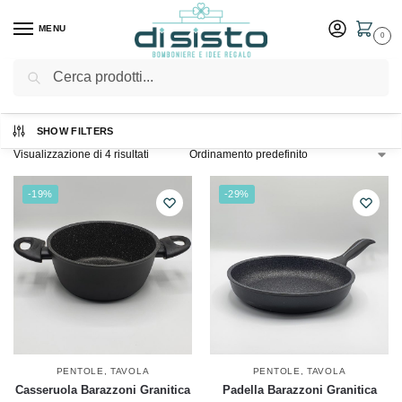
MENU
0
Cerca
Home
Shop
/
SHOW FILTERS
Visualizzazione di 4 risultati
-19%
-29%
PENTOLE
,
TAVOLA
PENTOLE
,
TAVOLA
Casseruola Barazzoni Granitica
Padella Barazzoni Granitica