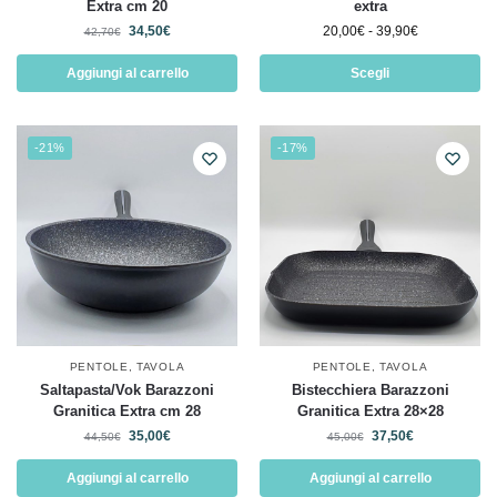
Extra cm 20
extra
34,50
€
20,00
€
-
39,90
€
42,70
€
Aggiungi al carrello
Scegli
-21%
-17%
PENTOLE
,
TAVOLA
PENTOLE
,
TAVOLA
Saltapasta/Vok Barazzoni
Bistecchiera Barazzoni
Granitica Extra cm 28
Granitica Extra 28×28
35,00
€
37,50
€
44,50
€
45,00
€
Aggiungi al carrello
Aggiungi al carrello