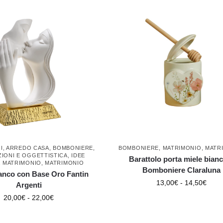
I
,
ARREDO CASA
,
BOMBONIERE
,
BOMBONIERE
,
MATRIMONIO
,
MATR
IONI E OGGETTISTICA
,
IDEE
Barattolo porta miele bianc
,
MATRIMONIO
,
MATRIMONIO
Bomboniere Claraluna
anco con Base Oro Fantin
13,00
€
-
14,50
€
Argenti
20,00
€
-
22,00
€