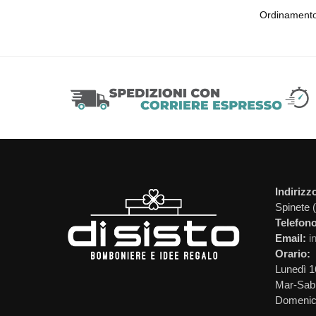
Indirizz
Spinete 
Telefono
Email:
i
Orario:
Lunedì 1
Mar-Sab 
Domeni