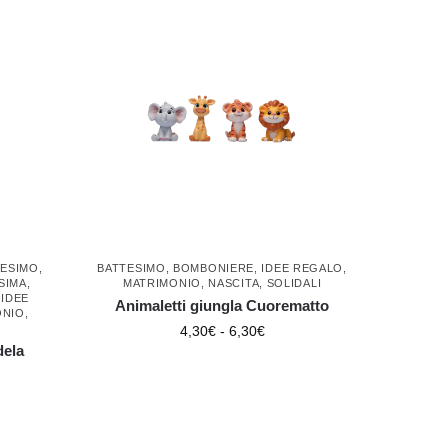
TESIMO
,
BATTESIMO
,
BOMBONIERE
,
IDEE REGALO
,
SIMA
,
MATRIMONIO
,
NASCITA
,
SOLIDALI
,
IDEE
Animaletti giungla Cuorematto
ONIO
,
4,30
€
-
6,30
€
dela