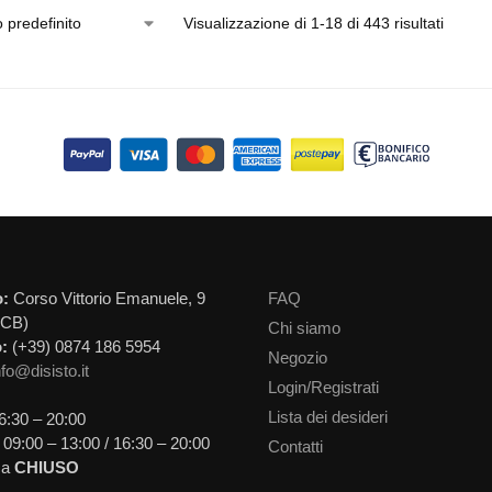
Visualizzazione di 1-18 di 443 risultati
o:
Corso Vittorio Emanuele, 9
FAQ
(CB)
Chi siamo
:
(+39) 0874 186 5954
Negozio
nfo@disisto.it
Login/Registrati
Lista dei desideri
6:30 – 20:00
09:00 – 13:00 / 16:30 – 20:00
Contatti
ca
CHIUSO