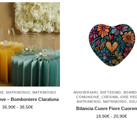
RE
,
MATRIMONIO
,
MATRIMONIO
ANNIVERSARI
,
BATTESIMO
,
BOMBO
COMUNIONE
,
CRESIMA
,
IDEE RE
love – Bomboniere Claraluna
MATRIMONIO
,
MATRIMONIO
,
SOL
36,90
€
-
38,50
€
Bilancia Cuore Fiore Cuore
18,90
€
-
20,90
€