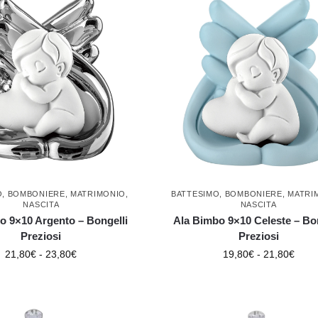
O
,
BOMBONIERE
,
MATRIMONIO
,
BATTESIMO
,
BOMBONIERE
,
MATRI
NASCITA
NASCITA
o 9×10 Argento – Bongelli
Ala Bimbo 9×10 Celeste – Bon
Preziosi
Preziosi
21,80
€
-
23,80
€
19,80
€
-
21,80
€