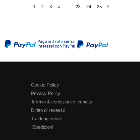
1
2
3
4
…
23
24
25
Cookie Policy
Privacy Policy
Termini & condizioni di vendita
Diritto di recesso
Tracking ordine
Spedizioni