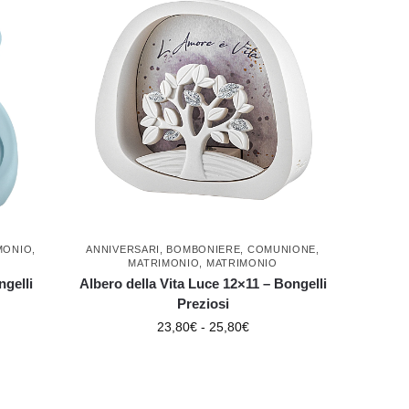
MONIO
,
ANNIVERSARI
,
BOMBONIERE
,
COMUNIONE
,
MATRIMONIO
,
MATRIMONIO
gelli
Albero della Vita Luce 12×11 – Bongelli
Preziosi
23,80
€
-
25,80
€