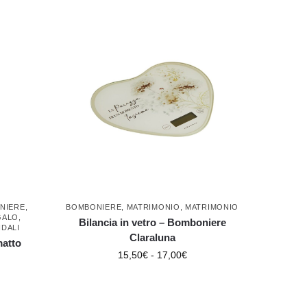
NIERE
,
BOMBONIERE
,
MATRIMONIO
,
MATRIMONIO
GALO
,
Bilancia in vetro – Bomboniere
IDALI
Claraluna
matto
15,50
€
-
17,00
€