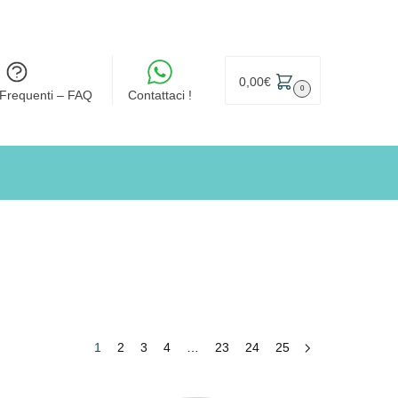
0,00
€
0
Frequenti – FAQ
Contattaci !
1
2
3
4
…
23
24
25