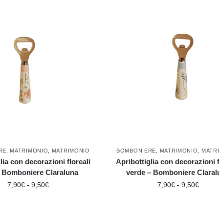
RE
,
MATRIMONIO
,
MATRIMONIO
BOMBONIERE
,
MATRIMONIO
,
MATR
lia con decorazioni floreali
Apribottiglia con decorazioni f
– Bomboniere Claraluna
verde – Bomboniere Claral
7,90
€
-
9,50
€
7,90
€
-
9,50
€