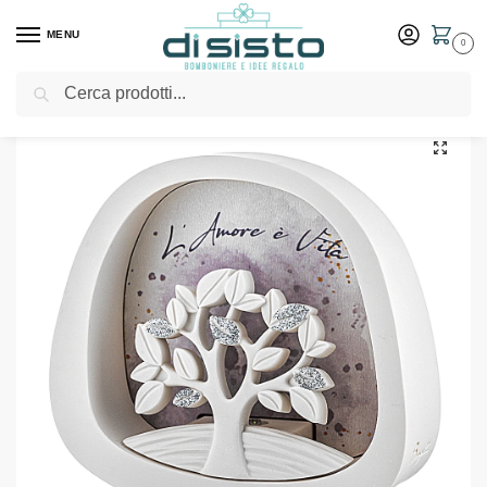
MENU
0
Cerca
Home
Shop
Bomboniere
Matrimonio
Albero della Vita Luce 12×11 – Bongelli Preziosi
/
/
/
/