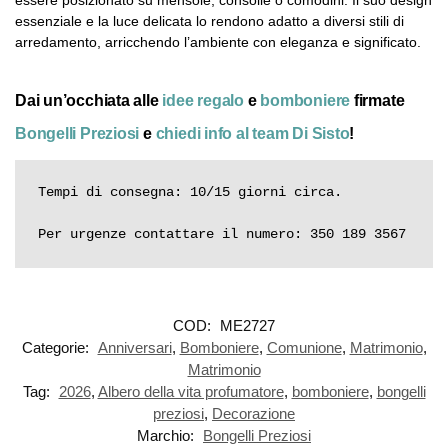
essere posizionato su mensole, consolle o comodini. Il suo design
essenziale e la luce delicata lo rendono adatto a diversi stili di
arredamento, arricchendo l’ambiente con eleganza e significato.
Dai un’occhiata alle
idee regalo
e
bomboniere
firmate
Bongelli Preziosi
e
chiedi info al team Di Sisto
!
Tempi di consegna: 10/15 giorni circa.

Per urgenze contattare il numero: 350 189 3567
COD:
ME2727
Categorie:
Anniversari
,
Bomboniere
,
Comunione
,
Matrimonio
,
Matrimonio
Tag:
2026
,
Albero della vita profumatore
,
bomboniere
,
bongelli
preziosi
,
Decorazione
Marchio:
Bongelli Preziosi