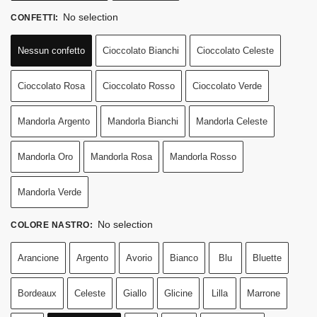
No selection
CONFETTI
:
Nessun confetto
Cioccolato Bianchi
Cioccolato Celeste
Cioccolato Rosa
Cioccolato Rosso
Cioccolato Verde
Mandorla Argento
Mandorla Bianchi
Mandorla Celeste
Mandorla Oro
Mandorla Rosa
Mandorla Rosso
Mandorla Verde
No selection
COLORE NASTRO
:
Arancione
Argento
Avorio
Bianco
Blu
Bluette
Bordeaux
Celeste
Giallo
Glicine
Lilla
Marrone