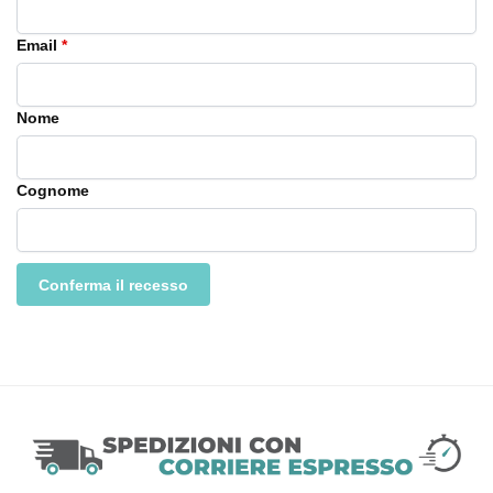
Email
*
E
Nome
m
a
i
Cognome
l
(
r
e
Conferma il recesso
p
e
a
t
)
*