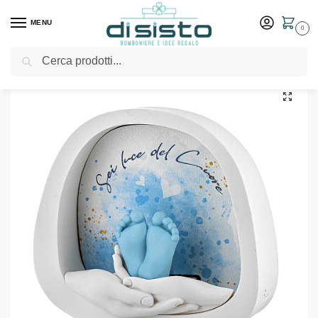
MENU
0
Cerca
Home
Shop
Bomboniere
Battesimo
Mani con Piedini Luce 12×11 Celeste – Bongelli Preziosi
/
/
/
/