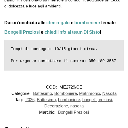
bambini. Posizionato su mensole o comodini, aggiunge un tocco
di dolcezza e luce agli ambienti.
Dai un’occhiata alle
idee regalo
e
bomboniere
firmate
Bongelli Preziosi
e
chiedi info al team Di Sisto
!
Tempi di consegna: 10/15 giorni circa.

Per urgenze contattare il numero: 350 189 3567
COD:
ME2729/CE
Categorie:
Battesimo
,
Bomboniere
,
Matrimonio
,
Nascita
Tag:
2026
,
Battesimo
,
bomboniere
,
bongelli preziosi
,
Decorazione
,
nascita
Marchio:
Bongelli Preziosi