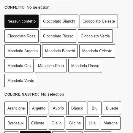
No selection
CONFETTI
:
Nessun confetto
Cioccolato Bianchi
Cioccolato Celeste
Cioccolato Rosa
Cioccolato Rosso
Cioccolato Verde
Mandorla Argento
Mandorla Bianchi
Mandorla Celeste
Mandorla Oro
Mandorla Rosa
Mandorla Rosso
Mandorla Verde
No selection
COLORE NASTRO
:
Arancione
Argento
Avorio
Bianco
Blu
Bluette
Bordeaux
Celeste
Giallo
Glicine
Lilla
Marrone