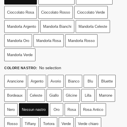
Cioccolato Rosa
Cioccolato Rosso
Cioccolato Verde
Mandorla Argento
Mandorla Bianchi
Mandorla Celeste
Mandorla Oro
Mandorla Rosa
Mandorla Rosso
Mandorla Verde
No selection
COLORE NASTRO
:
Arancione
Argento
Avorio
Bianco
Blu
Bluette
Bordeaux
Celeste
Giallo
Glicine
Lilla
Marrone
Nero
Nessun nastro
Oro
Rosa
Rosa Antico
Rosso
Tiffany
Tortora
Verde
Verde chiaro