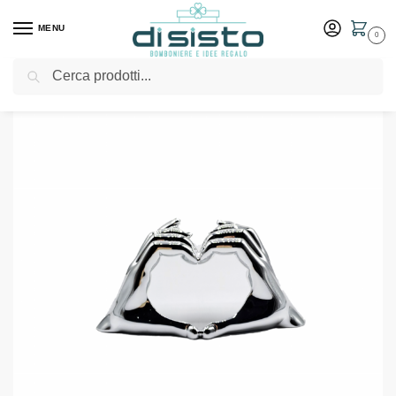
MENU
0
Cerca
Home
Shop
Bomboniere
Matrimonio
Scultura mani cuore argento -Bongelli Preziosi
/
/
/
/