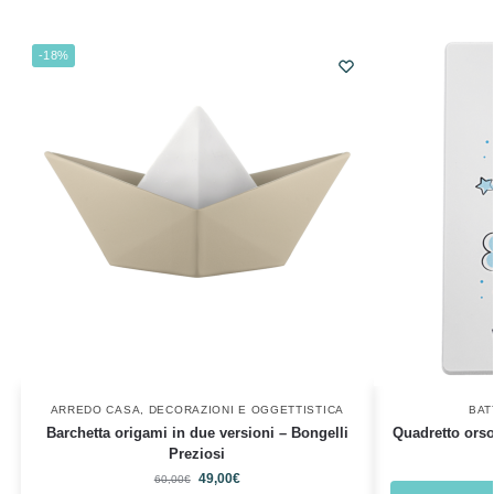
-18%
ARREDO CASA
,
DECORAZIONI E OGGETTISTICA
BAT
Barchetta origami in due versioni – Bongelli
Quadretto orso
Preziosi
49,00
€
60,00
€