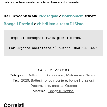
delicato e funzionale, adatto a diversi stili d’arredo.
Dai un’occhiata alle
idee regalo
e
bomboniere
firmate
Bongelli Preziosi
e
chiedi info al team Di Sisto
!
Tempi di consegna: 10/15 giorni circa.

Per urgenze contattare il numero: 350 189 3567
COD:
ME2730/RO
Categorie:
Battesimo
,
Bomboniere
,
Matrimonio
,
Nascita
Tag:
2026
,
Battesimo
,
bomboniere
,
bongelli preziosi
,
Decorazione
,
nascita
,
Orsetto
Marchio:
Bongelli Preziosi
Correlati