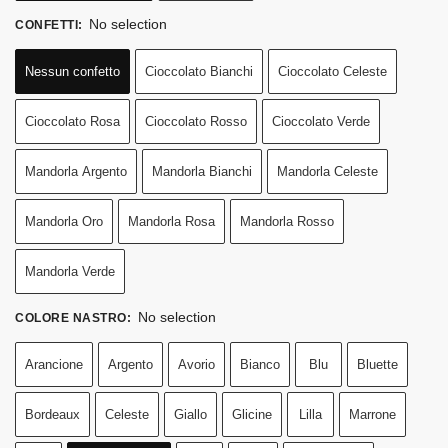
No selection
CONFETTI
:
Nessun confetto
Cioccolato Bianchi
Cioccolato Celeste
Cioccolato Rosa
Cioccolato Rosso
Cioccolato Verde
Mandorla Argento
Mandorla Bianchi
Mandorla Celeste
Mandorla Oro
Mandorla Rosa
Mandorla Rosso
Mandorla Verde
No selection
COLORE NASTRO
:
Arancione
Argento
Avorio
Bianco
Blu
Bluette
Bordeaux
Celeste
Giallo
Glicine
Lilla
Marrone