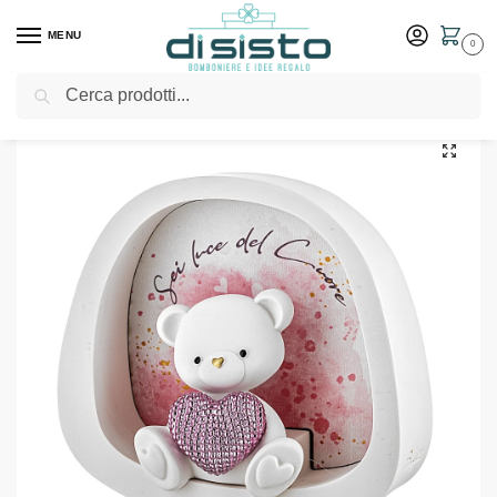
MENU
0
Cerca
Home
Shop
Bomboniere
Battesimo
Orsetto Luce Scatolina 12×11 Rosa – Bongelli Preziosi
/
/
/
/