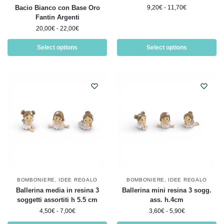
Bacio Bianco con Base Oro
9,20
€
-
11,70
€
Fantin Argenti
20,00
€
-
22,00
€
Select options
Select options
BOMBONIERE
,
IDEE REGALO
BOMBONIERE
,
IDEE REGALO
Ballerina media in resina 3
Ballerina mini resina 3 sogg.
soggetti assortiti h 5.5 cm
ass. h.4cm
4,50
€
-
7,00
€
3,60
€
-
5,90
€