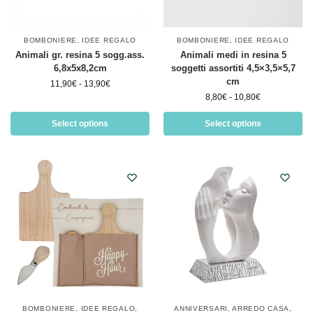
BOMBONIERE
,
IDEE REGALO
BOMBONIERE
,
IDEE REGALO
Animali gr. resina 5 sogg.ass.
Animali medi in resina 5
6,8x5x8,2cm
soggetti assortiti 4,5×3,5×5,7
cm
11,90
€
-
13,90
€
8,80
€
-
10,80
€
Select options
Select options
BOMBONIERE
,
IDEE REGALO
,
ANNIVERSARI
,
ARREDO CASA
,