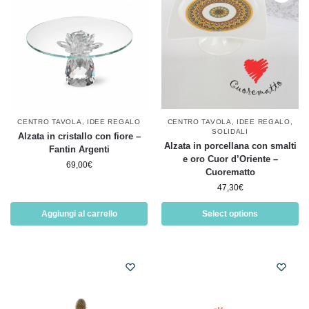
CENTRO TAVOLA
,
IDEE REGALO
CENTRO TAVOLA
,
IDEE REGALO
,
SOLIDALI
Alzata in cristallo con fiore –
Alzata in porcellana con smalti
Fantin Argenti
e oro Cuor d’Oriente –
69,00
€
Cuorematto
47,30
€
Aggiungi al carrello
Select options