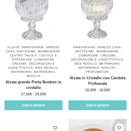
ALZATE
,
ANNIVERSARI
,
ARREDO
ANNIVERSARI
,
ARREDO CASA
,
CASA
,
BATTESIMO
,
BOMBONIERE
,
BATTESIMO
,
BOMBONIERE
,
CENTRO TAVOLA
,
CIOTOLE E
COMUNIONE
,
CRESIMA
,
PORTAGIOIE
,
COMUNIONE
,
DECORAZIONI E OGGETTISTICA
,
CRESIMA
,
DECORAZIONI E
IDEE REGALO
,
MATRIMONIO
,
OGGETTISTICA
,
IDEE REGALO
,
MATRIMONIO
,
NASCITA
,
MATRIMONIO
,
MATRIMONIO
,
PROFUMATORI
NASCITA
Alzata in Cristallo con Candela
Alzata grande Porta Bonbon in
Profumata
cristallo
16,00
€
-
18,00
€
27,00
€
-
29,00
€
Select options
Select options