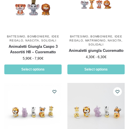
BATTESIMO
,
BOMBONIERE
,
IDEE
BATTESIMO
,
BOMBONIERE
,
IDEE
REGALO
,
NASCITA
,
SOLIDALI
REGALO
,
MATRIMONIO
,
NASCITA
,
SOLIDALI
Animaletti Giungla Caspo 3
Animaletti giungla Cuorematto
Assortiti H8 – Cuorematto
4,30
€
-
6,30
€
5,90
€
-
7,90
€
Select options
Select options