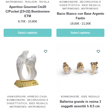
MATRIMONIO
,
TAGLIERI
,
TAVOLA
BOMBONIERE
,
DECORAZIONI E
OGGETTISTICA
,
IDEE REGALO
,
Aperitivo Gourmet Cm20
MATRIMONIO
,
MATRIMONIO
C/Pocket (23×22) Bomboniere
Bacio Bianco con Base Argento
ETM
Fantin
8,70
€
-
10,80
€
19,00
€
-
21,00
€
Select options
Select options
ANNIVERSARI
,
ARREDO CASA
,
BOMBONIERE
,
IDEE REGALO
BOMBONIERE
,
DECORAZIONI E
Ballerina grande in resina 3
OGGETTISTICA
,
IDEE REGALO
,
soggetti assortiti h 8.5 cm
MATRIMONIO
,
MATRIMONIO