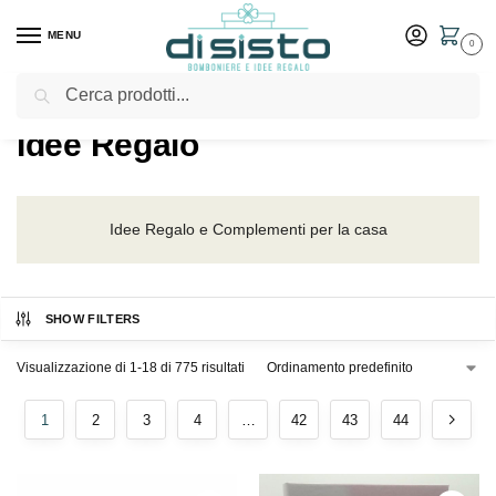
MENU
0
Cerca
Home
Shop
Idee Regalo
/
/
Idee Regalo
Idee Regalo e Complementi per la casa
SHOW FILTERS
Visualizzazione di 1-18 di 775 risultati
1
2
3
4
…
42
43
44