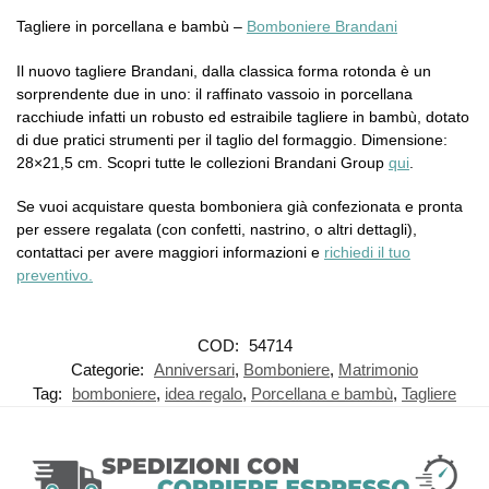
Tagliere in porcellana e bambù –
Bomboniere Brandani
Il nuovo tagliere Brandani, dalla classica forma rotonda è un
sorprendente due in uno: il raffinato vassoio in porcellana
racchiude infatti un robusto ed estraibile tagliere in bambù, dotato
di due pratici strumenti per il taglio del formaggio. Dimensione:
28×21,5 cm. Scopri tutte le collezioni Brandani Group
qui
.
Se vuoi acquistare questa bomboniera già confezionata e pronta
per essere regalata (con confetti, nastrino, o altri dettagli),
contattaci per avere maggiori informazioni e
richiedi il tuo
preventivo.
COD:
54714
Categorie:
Anniversari
,
Bomboniere
,
Matrimonio
Tag:
bomboniere
,
idea regalo
,
Porcellana e bambù
,
Tagliere