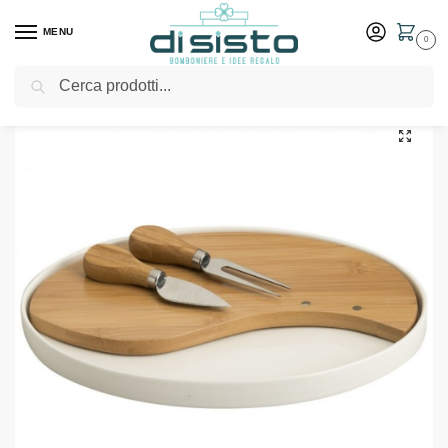
MENU
0
Cerca
Home
Shop
Bomboniere
Matrimonio
Tagliere in porcellana e bambù – Bomboniere Brandani
/
/
/
/