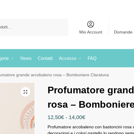
Cerca
Mio Account
Domande 
gorie
News
Contatti
Accesso
FAQ
umatore grande arcobaleno rosa – Bomboniere Claraluna
Profumatore grand
rosa – Bomboniere
12,50
€
-
14,00
€
Profumatore arcobaleno con bastoncini rosa 
decorazioni e i colori pastello lo rendono se