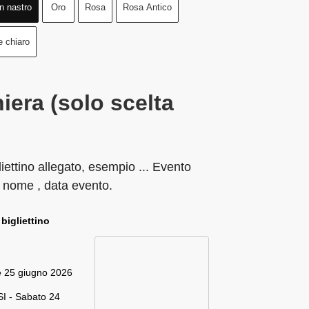
n nastro
Oro
Rosa
Rosa Antico
e chiaro
iera (solo scelta
liettino allegato, esempio ... Evento
 nome , data evento.
 bigliettino
e 25 giugno 2026
I - Sabato 24