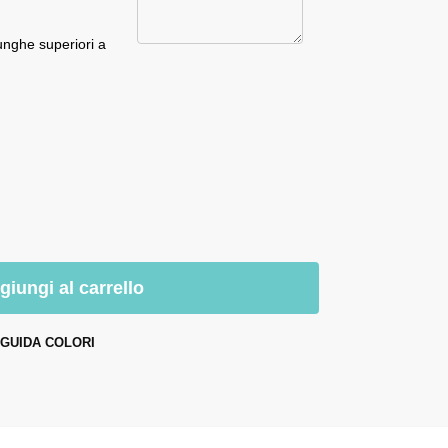
unghe superiori a
giungi al carrello
GUIDA COLORI