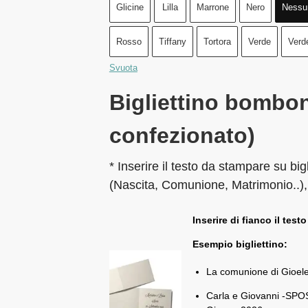
Glicine
Lilla
Marrone
Nero
Nessu
Rosso
Tiffany
Tortora
Verde
Verd
Svuota
Bigliettino bombon
confezionato)
* Inserire il testo da stampare su big
(Nascita, Comunione, Matrimonio..),
Inserire di fianco il testo
Esempio bigliettino:
La comunione di Gioel
Carla e Giovanni -SPOS