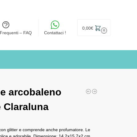
0,00
€
0
Frequenti – FAQ
Contattaci !
e arcobaleno
 Claraluna
con glitter e comprende anche profumatore. Le
mplice e adorabile. Dimensione: 14,2×15,7×2 cm