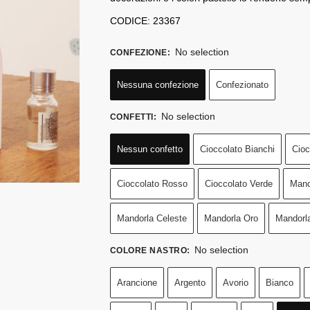
CODICE: 23367
No selection
CONFEZIONE
:
Nessuna confezione
Confezionato
No selection
CONFETTI
:
Nessun confetto
Cioccolato Bianchi
Cioc
Cioccolato Rosso
Cioccolato Verde
Mand
Mandorla Celeste
Mandorla Oro
Mandorl
No selection
COLORE NASTRO
:
Arancione
Argento
Avorio
Bianco