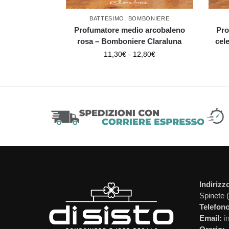
BATTESIMO
,
BOMBONIERE
Profumatore medio arcobaleno
Pro
rosa – Bomboniere Claraluna
cel
11,30
€
-
12,80
€
Indirizz
Spinete 
Telefono
Email:
i