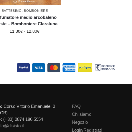
BATTESIMO
,
BOMBONIERE
fumatore medio arcobaleno
este – Bomboniere Claraluna
11,30
€
-
12,80
€
o:
Corso Vittorio Emanuele, 9
FAQ
(CB)
Chi siamo
:
(+39) 0874 186 5954
Negozio
nfo@disisto.it
Login/Registrati