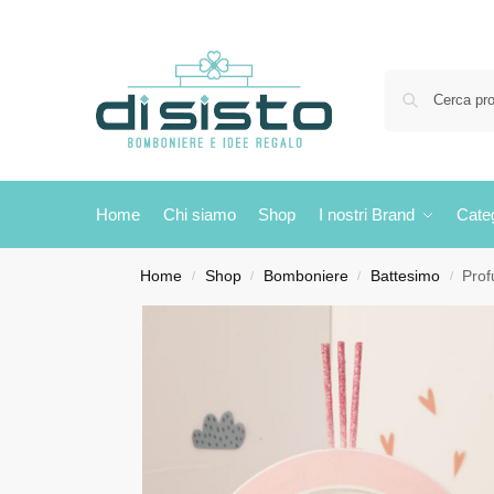
Home
Chi siamo
Shop
I nostri Brand
Cate
Home
Shop
Bomboniere
Battesimo
Prof
/
/
/
/