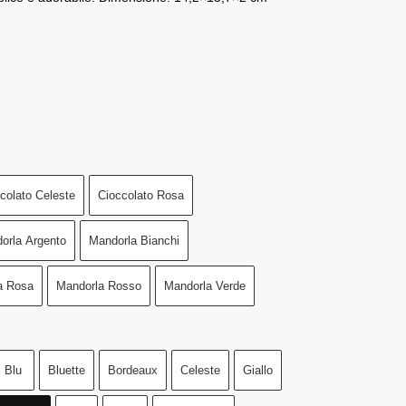
colato Celeste
Cioccolato Rosa
orla Argento
Mandorla Bianchi
a Rosa
Mandorla Rosso
Mandorla Verde
Blu
Bluette
Bordeaux
Celeste
Giallo