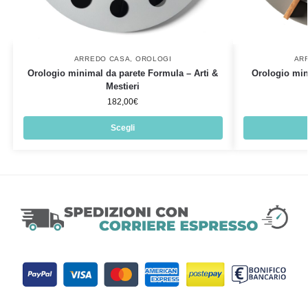
ARREDO CASA
,
OROLOGI
AR
Orologio minimal da parete Formula – Arti &
Orologio min
Mestieri
182,00
€
Scegli