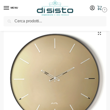
MENU
0
Cerca
Home
Shop
Arredo casa
Orologi
Orologio minimal da parete Giotto – Arti & Mestieri
/
/
/
/