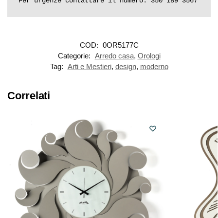
Per urgenze contattare il numero: 350 189 3567
COD:
0OR5177C
Categorie:
Arredo casa
,
Orologi
Tag:
Arti e Mestieri
,
design
,
moderno
Correlati