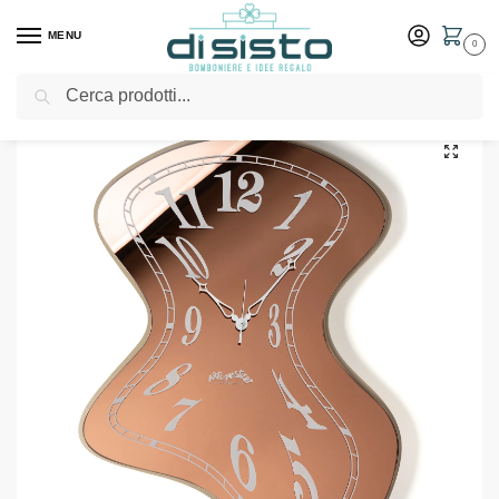
MENU
0
Cerca
Home
Shop
Arredo casa
Orologi
Orologio specchio da parete Salvador – Arti & Mestieri
/
/
/
/