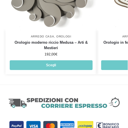
ARREDO CASA
,
OROLOGI
AR
Orologio moderno riccio Medusa – Arti &
Orologio in fe
Mestieri
192,00
€
Scegli