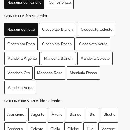
Nessuna confezione
Confezionato
No selection
CONFETTI
:
Nessun confetto
Cioccolato Bianchi
Cioccolato Celeste
Cioccolato Rosa
Cioccolato Rosso
Cioccolato Verde
Mandorla Argento
Mandorla Bianchi
Mandorla Celeste
Mandorla Oro
Mandorla Rosa
Mandorla Rosso
Mandorla Verde
No selection
COLORE NASTRO
:
Arancione
Argento
Avorio
Bianco
Blu
Bluette
Bordeaux
Celeste
Giallo
Glicine
Lilla
Marrone