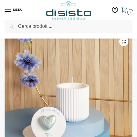
MENU
0
Cerca
Home
Shop
Bomboniere
Battesimo
Barattolo azzurro con candela cuore azzurro – Claraluna bomboniere 2024
/
/
/
/