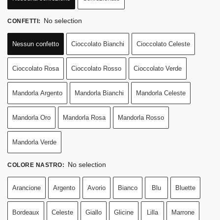
No selection
CONFETTI
:
Nessun confetto
Cioccolato Bianchi
Cioccolato Celeste
Cioccolato Rosa
Cioccolato Rosso
Cioccolato Verde
Mandorla Argento
Mandorla Bianchi
Mandorla Celeste
Mandorla Oro
Mandorla Rosa
Mandorla Rosso
Mandorla Verde
No selection
COLORE NASTRO
:
Arancione
Argento
Avorio
Bianco
Blu
Bluette
Bordeaux
Celeste
Giallo
Glicine
Lilla
Marrone