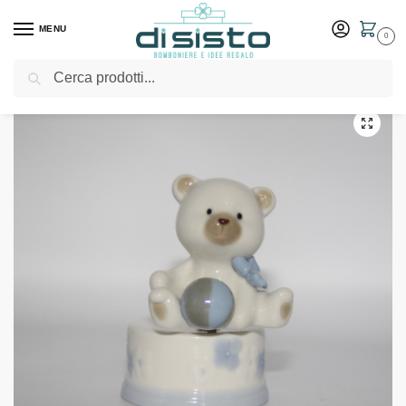
MENU
0
Cerca
Home
Shop
Bomboniere
Battesimo
Carillon orsetto con palla e decorazioni azzurre – Fantin Argenti
/
/
/
/