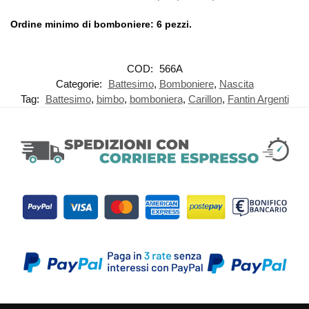
Ordine minimo di bomboniere: 6 pezzi.
COD:
566A
Categorie:
Battesimo
,
Bomboniere
,
Nascita
Tag:
Battesimo
,
bimbo
,
bomboniera
,
Carillon
,
Fantin Argenti