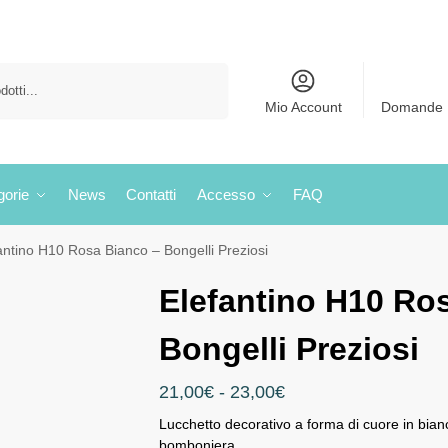
Cerca
Mio Account
Domande 
gorie
News
Contatti
Accesso
FAQ
antino H10 Rosa Bianco – Bongelli Preziosi
Elefantino H10 Ro
Bongelli Preziosi
21,00
€
-
23,00
€
Lucchetto decorativo a forma di cuore in bian
bomboniera.