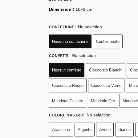
Dimensioni:
10×9 cm.
No selection
CONFEZIONE
:
Nessuna confezione
Confezionato
No selection
CONFETTI
:
Nessun confetto
Cioccolato Bianchi
Cioc
Cioccolato Rosso
Cioccolato Verde
Mand
Mandorla Celeste
Mandorla Oro
Mandorl
No selection
COLORE NASTRO
:
Arancione
Argento
Avorio
Bianco