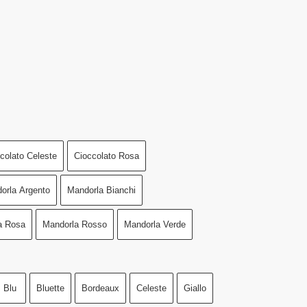
colato Celeste
Cioccolato Rosa
orla Argento
Mandorla Bianchi
a Rosa
Mandorla Rosso
Mandorla Verde
Blu
Bluette
Bordeaux
Celeste
Giallo