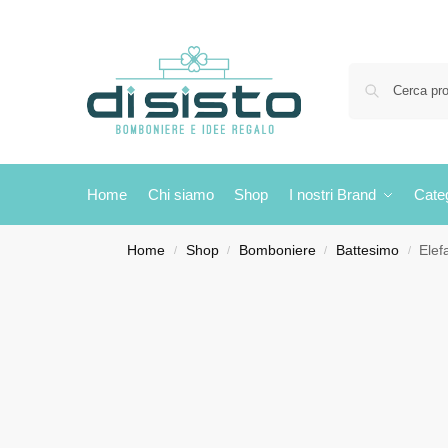
Home
Chi siamo
Shop
I nostri Brand
Cate
Home
Shop
Bomboniere
Battesimo
Elef
/
/
/
/