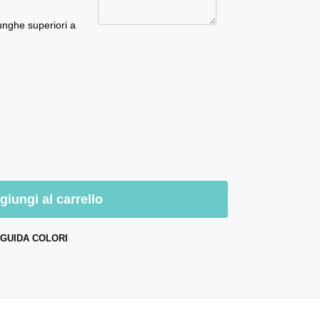
unghe superiori a
giungi al carrello
GUIDA COLORI