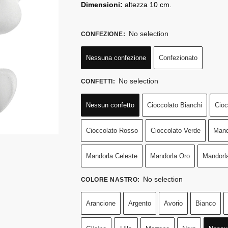
Dimensioni:
altezza 10 cm.
No selection
CONFEZIONE
:
Nessuna confezione
Confezionato
No selection
CONFETTI
:
Nessun confetto
Cioccolato Bianchi
Cioc
Cioccolato Rosso
Cioccolato Verde
Mand
Mandorla Celeste
Mandorla Oro
Mandorl
No selection
COLORE NASTRO
:
Arancione
Argento
Avorio
Bianco