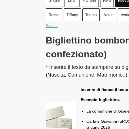
Glicine
Lilla
Marrone
Nero
Nessu
Rosso
Tiffany
Tortora
Verde
Verd
Svuota
Bigliettino bombon
confezionato)
* Inserire il testo da stampare su big
(Nascita, Comunione, Matrimonio..),
Inserire di fianco il testo
Esempio bigliettino:
La comunione di Gioel
Carla e Giovanni -SPOS
Giugno 2026