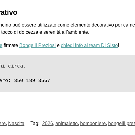
ativo
oncino può essere utilizzato come elemento decorativo per camer
occo di dolcezza e serenità all’ambiente.
e
firmate
Bongelli Preziosi
e
chiedi info al team Di Sisto
!
i circa.

ero: 350 189 3567
ere
,
Nascita
Tag:
2026
,
animaletto
,
bomboniere
,
bongelli pre