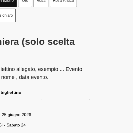
n nastro
Oro
Rosa
Rosa Antico
e chiaro
iera (solo scelta
liettino allegato, esempio ... Evento
 nome , data evento.
 bigliettino
e 25 giugno 2026
I - Sabato 24