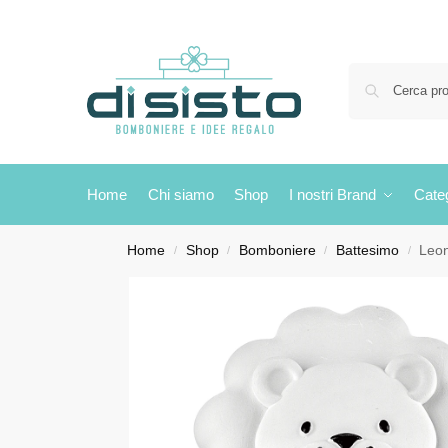
Home
Chi siamo
Shop
I nostri Brand
Cate
Home
Shop
Bomboniere
Battesimo
Leon
/
/
/
/