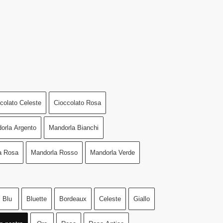
colato Celeste
Cioccolato Rosa
orla Argento
Mandorla Bianchi
a Rosa
Mandorla Rosso
Mandorla Verde
Blu
Bluette
Bordeaux
Celeste
Giallo