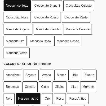
Nessun confetto
Cioccolato Bianchi
Cioccolato Celeste
Cioccolato Rosa
Cioccolato Rosso
Cioccolato Verde
Mandorla Argento
Mandorla Bianchi
Mandorla Celeste
Mandorla Oro
Mandorla Rosa
Mandorla Rosso
Mandorla Verde
No selection
COLORE NASTRO
:
Arancione
Argento
Avorio
Bianco
Blu
Bluette
Bordeaux
Celeste
Giallo
Glicine
Lilla
Marrone
Nero
Nessun nastro
Oro
Rosa
Rosa Antico