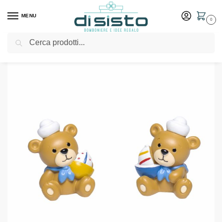
MENU
0
Cerca
Home
Shop
Bomboniere
Battesimo
Orsetti Marinai mini resina – Margot
/
/
/
/