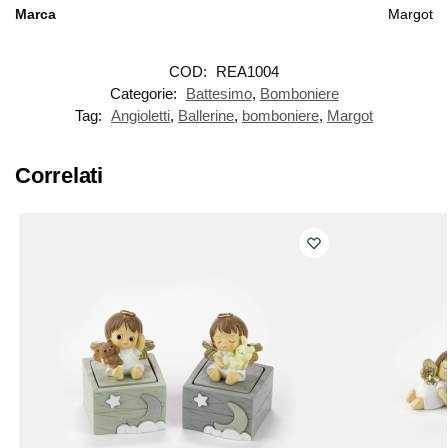
Marca
Margot
COD:
REA1004
Categorie:
Battesimo
,
Bomboniere
Tag:
Angioletti
,
Ballerine
,
bomboniere
,
Margot
Correlati