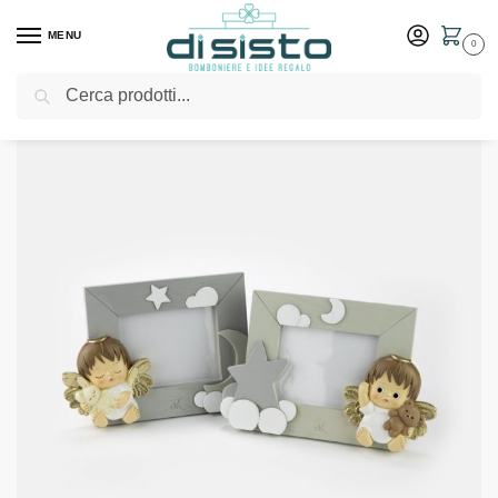
MENU
0
Cerca
Home
Shop
Bomboniere
Battesimo
Portafoto angioletti in 2 versioni – Margot Bomboniere
/
/
/
/