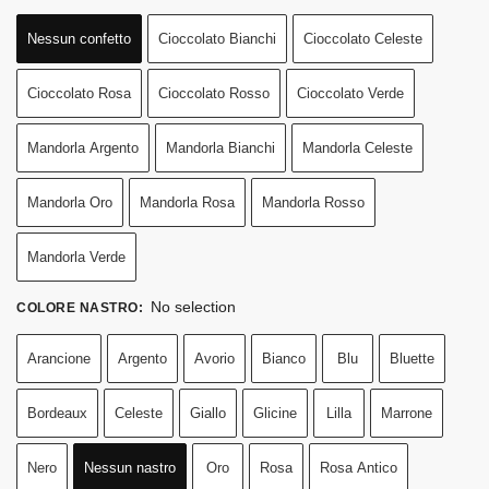
Nessun confetto
Cioccolato Bianchi
Cioccolato Celeste
Cioccolato Rosa
Cioccolato Rosso
Cioccolato Verde
Mandorla Argento
Mandorla Bianchi
Mandorla Celeste
Mandorla Oro
Mandorla Rosa
Mandorla Rosso
Mandorla Verde
No selection
COLORE NASTRO
:
Arancione
Argento
Avorio
Bianco
Blu
Bluette
Bordeaux
Celeste
Giallo
Glicine
Lilla
Marrone
Nero
Nessun nastro
Oro
Rosa
Rosa Antico