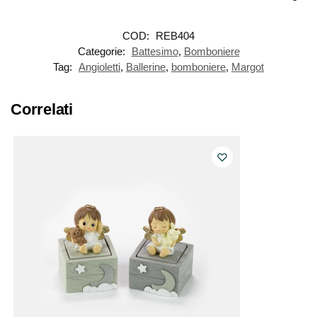
COD:
REB404
Categorie:
Battesimo
,
Bomboniere
Tag:
Angioletti
,
Ballerine
,
bomboniere
,
Margot
Correlati