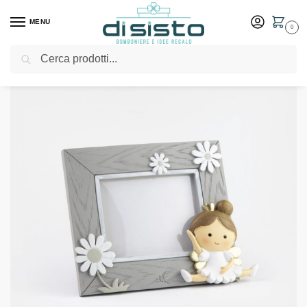
MENU
0
Cerca
Home
Shop
Bomboniere
Battesimo
Portafoto ballerina in 2 versioni – Margot Bomboniere
/
/
/
/