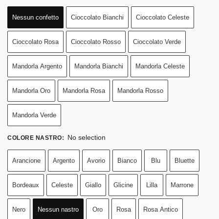
Nessun confetto
Cioccolato Bianchi
Cioccolato Celeste
Cioccolato Rosa
Cioccolato Rosso
Cioccolato Verde
Mandorla Argento
Mandorla Bianchi
Mandorla Celeste
Mandorla Oro
Mandorla Rosa
Mandorla Rosso
Mandorla Verde
No selection
COLORE NASTRO
:
Arancione
Argento
Avorio
Bianco
Blu
Bluette
Bordeaux
Celeste
Giallo
Glicine
Lilla
Marrone
Nero
Nessun nastro
Oro
Rosa
Rosa Antico