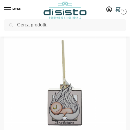
MENU
0
Cerca
Home
Shop
Bomboniere
Battesimo
Profumatore bimba Battesimo – Bomboniere Memory
/
/
/
/