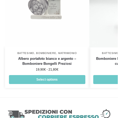
BATTESIMO
,
BOMBONIERE
,
MATRIMONIO
BATTESIM
Albero portafoto bianco e argento –
Bomboniere B
Bomboniere Bongelli Preziosi
c
19,90
€
-
21,80
€
Select options