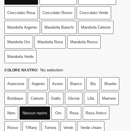
Cioccolato Rosa
Cioccolato Rosso
Cioccolato Verde
Mandorla Argento
Mandorla Bianchi
Mandorla Celeste
Mandorla Oro
Mandorla Rosa
Mandorla Rosso
Mandorla Verde
No selection
COLORE NASTRO
:
Arancione
Argento
Avorio
Bianco
Blu
Bluette
Bordeaux
Celeste
Giallo
Glicine
Lilla
Marrone
Nero
Nessun nastro
Oro
Rosa
Rosa Antico
Rosso
Tiffany
Tortora
Verde
Verde chiaro