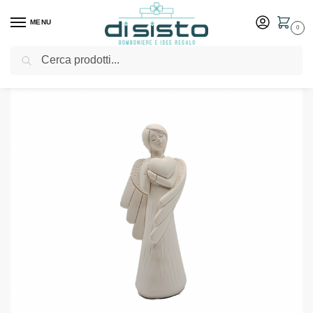
MENU
0
Cerca
Home
Shop
Bomboniere
Comunione
Angelo bianco con cuore – Fantin Argenti
/
/
/
/