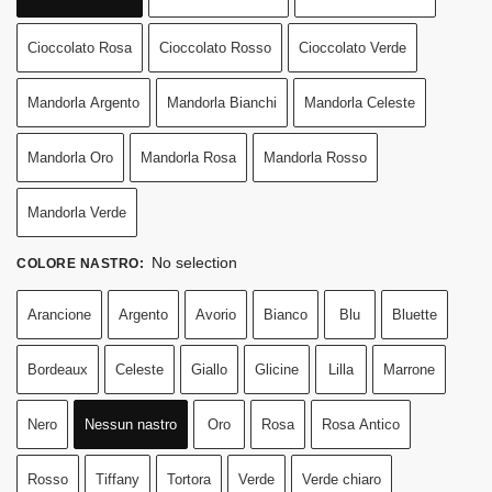
Cioccolato Rosa
Cioccolato Rosso
Cioccolato Verde
Mandorla Argento
Mandorla Bianchi
Mandorla Celeste
Mandorla Oro
Mandorla Rosa
Mandorla Rosso
Mandorla Verde
No selection
COLORE NASTRO
:
Arancione
Argento
Avorio
Bianco
Blu
Bluette
Bordeaux
Celeste
Giallo
Glicine
Lilla
Marrone
Nero
Nessun nastro
Oro
Rosa
Rosa Antico
Rosso
Tiffany
Tortora
Verde
Verde chiaro