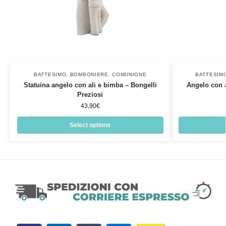
BATTESIMO
,
BOMBONIERE
,
COMUNIONE
BATTESIM
Statuina angelo con ali e bimba – Bongelli
Angelo con a
Preziosi
43,90
€
Select options