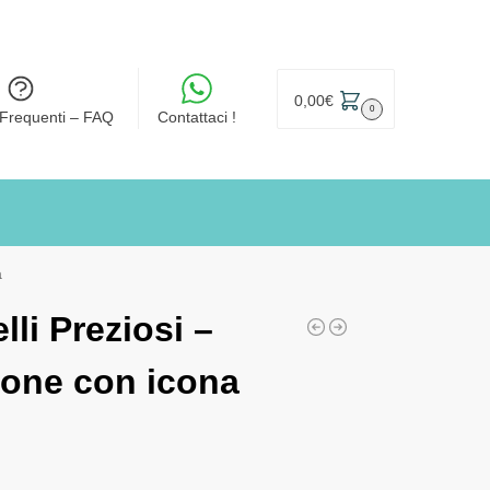
0,00
€
0
Frequenti – FAQ
Contattaci !
a
li Preziosi –
one con icona