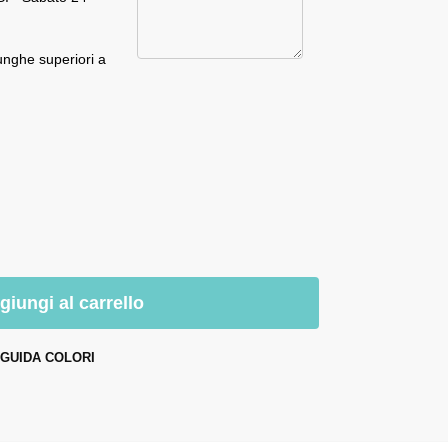
unghe superiori a
giungi al carrello
GUIDA COLORI