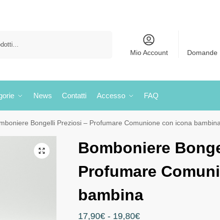
Cerca
Mio Account
Domande 
gorie
News
Contatti
Accesso
FAQ
mboniere Bongelli Preziosi – Profumare Comunione con icona bambin
Bomboniere Bongel
Profumare Comuni
bambina
17,90
€
-
19,80
€