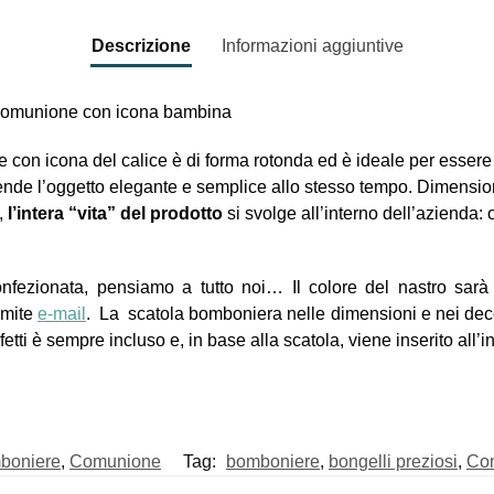
Descrizione
Informazioni aggiuntive
omunione con icona bambina
e con icona del calice è di forma rotonda ed è ideale per esser
de l’oggetto elegante e semplice allo stesso tempo. Dimensione
,
l’intera “vita” del prodotto
si svolge all’interno dell’azienda: 
nfezionata, pensiamo a tutto noi… Il colore del nastro sarà q
amite
e-mail
. La scatola bomboniera nelle dimensioni e nei decori
fetti è sempre incluso e, in base alla scatola, viene inserito all’i
boniere
,
Comunione
Tag:
bomboniere
,
bongelli preziosi
,
Co