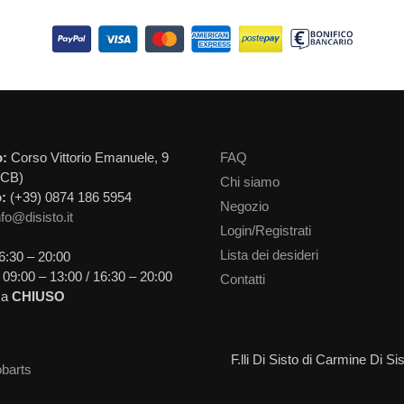
o:
Corso Vittorio Emanuele, 9
FAQ
(CB)
Chi siamo
:
(+39) 0874 186 5954
Negozio
nfo@disisto.it
Login/Registrati
Lista dei desideri
6:30 – 20:00
09:00 – 13:00 / 16:30 – 20:00
Contatti
ca
CHIUSO
F.lli Di Sisto di Carmine Di 
barts