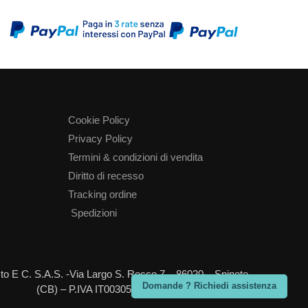
Cookie Policy
Privacy Policy
Termini & condizioni di vendita
Diritto di recesso
Tracking ordine
Spedizioni
Sisto E C. S.A.S. -Via Largo S. Rocco 7 – 86020 – Spinete
Domande ? Richiedi assistenza
(CB) – P.IVA IT00305340705 – REA=CB-73192