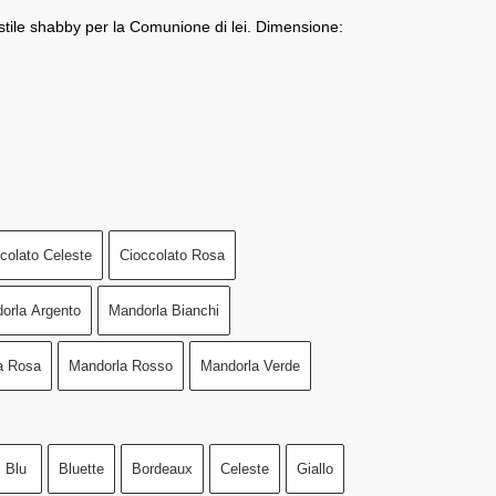
tile shabby per la Comunione di lei. Dimensione:
colato Celeste
Cioccolato Rosa
orla Argento
Mandorla Bianchi
a Rosa
Mandorla Rosso
Mandorla Verde
Blu
Bluette
Bordeaux
Celeste
Giallo