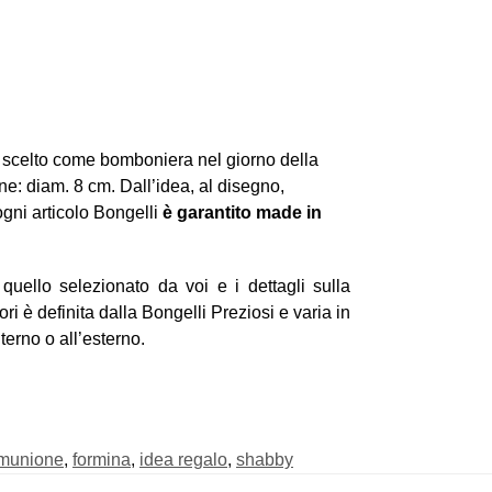
e scelto come bomboniera nel giorno della
: diam. 8 cm. Dall’idea, al disegno,
ogni articolo Bongelli
è garantito made in
uello selezionato da voi e i dettagli sulla
 è definita dalla Bongelli Preziosi e varia in
nterno o all’esterno.
munione
,
formina
,
idea regalo
,
shabby