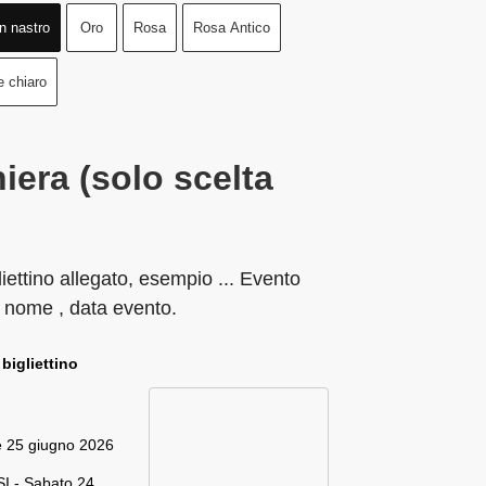
n nastro
Oro
Rosa
Rosa Antico
e chiaro
iera (solo scelta
liettino allegato, esempio ... Evento
 nome , data evento.
 bigliettino
e 25 giugno 2026
I - Sabato 24