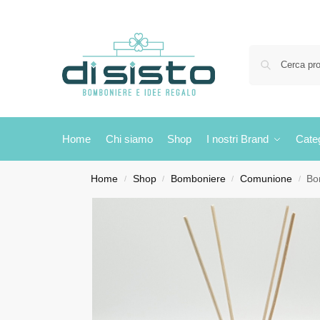
Home
Chi siamo
Shop
I nostri Brand
Cate
Home
Shop
Bomboniere
Comunione
Bo
/
/
/
/