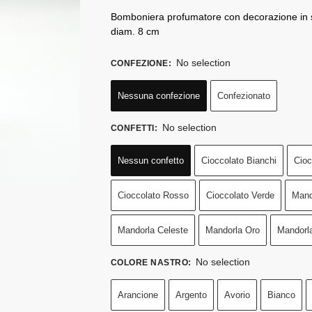
Bomboniera profumatore con decorazione in s
diam. 8 cm
No selection
CONFEZIONE
:
Nessuna confezione
Confezionato
No selection
CONFETTI
:
Nessun confetto
Cioccolato Bianchi
Cioc
Cioccolato Rosso
Cioccolato Verde
Mand
Mandorla Celeste
Mandorla Oro
Mandorl
No selection
COLORE NASTRO
:
Arancione
Argento
Avorio
Bianco