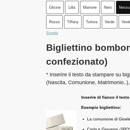
Glicine
Lilla
Marrone
Nero
Nessu
Rosso
Tiffany
Tortora
Verde
Verd
Svuota
Bigliettino bombon
confezionato)
* Inserire il testo da stampare su big
(Nascita, Comunione, Matrimonio..),
Inserire di fianco il testo
Esempio bigliettino:
La comunione di Gioel
Carla e Giovanni -SPOS