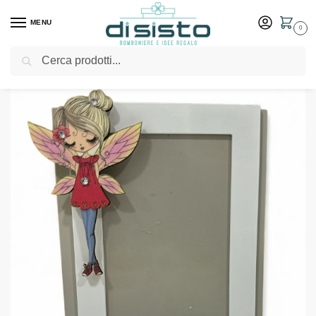
MENU
0
Cerca
Home
Shop
Bomboniere
Comunione
Porta foto piccolo bambola Fatina – Bomboniere Negò
/
/
/
/