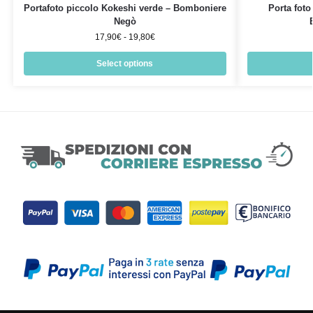
Portafoto piccolo Kokeshi verde – Bomboniere
Porta fot
Negò
17,90
€
-
19,80
€
Select options