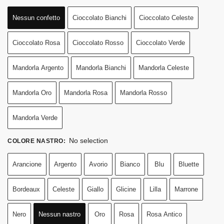
Nessun confetto
Cioccolato Bianchi
Cioccolato Celeste
Cioccolato Rosa
Cioccolato Rosso
Cioccolato Verde
Mandorla Argento
Mandorla Bianchi
Mandorla Celeste
Mandorla Oro
Mandorla Rosa
Mandorla Rosso
Mandorla Verde
No selection
COLORE NASTRO
:
Arancione
Argento
Avorio
Bianco
Blu
Bluette
Bordeaux
Celeste
Giallo
Glicine
Lilla
Marrone
Nero
Nessun nastro
Oro
Rosa
Rosa Antico