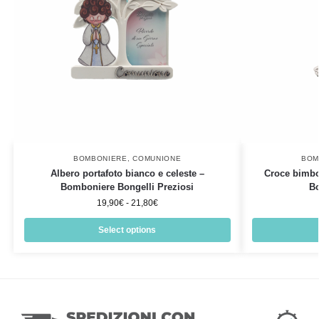
BOMBONIERE
,
COMUNIONE
BOM
Albero portafoto bianco e celeste –
Croce bimb
Bomboniere Bongelli Preziosi
B
19,90
€
-
21,80
€
Select options