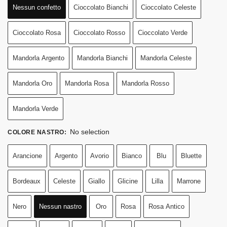
Nessun confetto
Cioccolato Bianchi
Cioccolato Celeste
Cioccolato Rosa
Cioccolato Rosso
Cioccolato Verde
Mandorla Argento
Mandorla Bianchi
Mandorla Celeste
Mandorla Oro
Mandorla Rosa
Mandorla Rosso
Mandorla Verde
No selection
COLORE NASTRO
:
Arancione
Argento
Avorio
Bianco
Blu
Bluette
Bordeaux
Celeste
Giallo
Glicine
Lilla
Marrone
Nero
Nessun nastro
Oro
Rosa
Rosa Antico