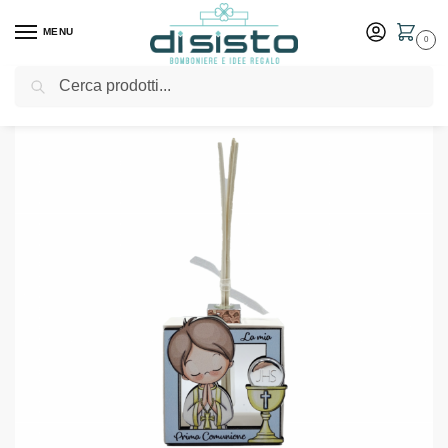
MENU
0
Cerca
Home
Shop
Bomboniere
Comunione
Profumatore bimbo Comunione – Bomboniere Memory
/
/
/
/