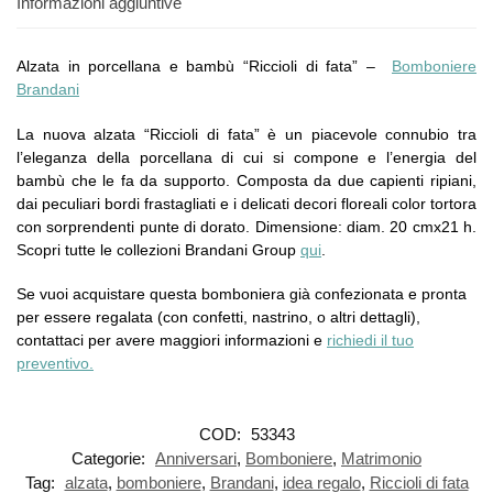
Informazioni aggiuntive
Alzata in porcellana e bambù “Riccioli di fata” –
Bomboniere
Brandani
La nuova alzata “Riccioli di fata” è un piacevole connubio tra
l’eleganza della porcellana di cui si compone e l’energia del
bambù che le fa da supporto. Composta da due capienti ripiani,
dai peculiari bordi frastagliati e i delicati decori floreali color tortora
con sorprendenti punte di dorato. Dimensione: diam. 20 cmx21 h.
Scopri tutte le collezioni Brandani Group
qui
.
Se vuoi acquistare questa bomboniera già confezionata e pronta
per essere regalata (con confetti, nastrino, o altri dettagli),
contattaci per avere maggiori informazioni e
richiedi il tuo
preventivo.
COD:
53343
Categorie:
Anniversari
,
Bomboniere
,
Matrimonio
Tag:
alzata
,
bomboniere
,
Brandani
,
idea regalo
,
Riccioli di fata