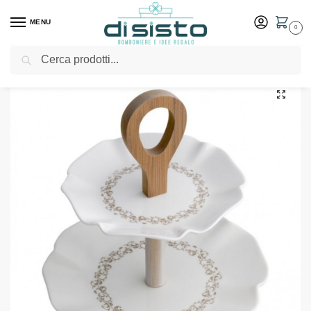
MENU
0
Cerca
Home
Shop
Bomboniere
Matrimonio
Alzata in porcellana e bambù “Riccioli di fata” – Bomboniere Brandani
/
/
/
/