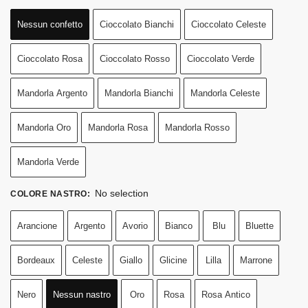
Nessun confetto
Cioccolato Bianchi
Cioccolato Celeste
Cioccolato Rosa
Cioccolato Rosso
Cioccolato Verde
Mandorla Argento
Mandorla Bianchi
Mandorla Celeste
Mandorla Oro
Mandorla Rosa
Mandorla Rosso
Mandorla Verde
No selection
COLORE NASTRO
:
Arancione
Argento
Avorio
Bianco
Blu
Bluette
Bordeaux
Celeste
Giallo
Glicine
Lilla
Marrone
Nero
Nessun nastro
Oro
Rosa
Rosa Antico