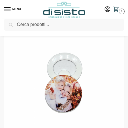
MENU
0
Cerca
Home
Shop
Bomboniere
Matrimonio
Apribottiglie in acciaio Serie Personalizzati – Bomboniere Negò
/
/
/
/