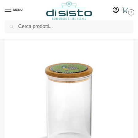
MENU
0
Cerca
Home
Shop
Bomboniere
Matrimonio
Barattolo verde collezione Cocoricò 10×17 – Egan
/
/
/
/