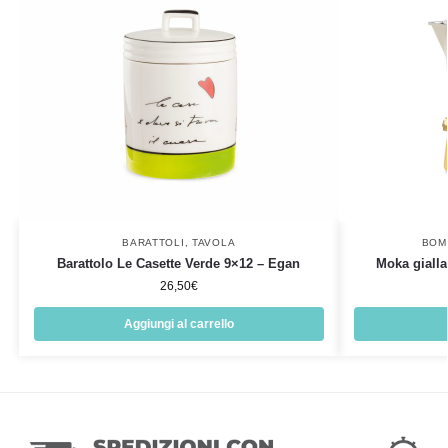
BARATTOLI
,
TAVOLA
BOM
Barattolo Le Casette Verde 9×12 – Egan
Moka gialla
26,50
€
Aggiungi al carrello