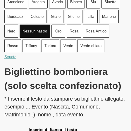
Arancione
Argento
Avorio
Bianco
Blu
Bluette
Bordeaux
Celeste
Giallo
Glicine
Lilla
Marrone
Nero
Nessun nastro
Oro
Rosa
Rosa Antico
Rosso
Tiffany
Tortora
Verde
Verde chiaro
Svuota
Bigliettino bomboniera
(solo scelta confezionato)
* Inserire il testo da stampare su bigliettino allegato,
esempio ... Evento (Nascita, Comunione,
Matrimonio..), nome , data evento.
Inserire di fianco il testo