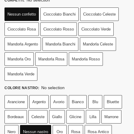
CONFETTI
:
Nessun confetto
Cioccolato Bianchi
Cioccolato Celeste
Cioccolato Rosa
Cioccolato Rosso
Cioccolato Verde
Mandorla Argento
Mandorla Bianchi
Mandorla Celeste
Mandorla Oro
Mandorla Rosa
Mandorla Rosso
Mandorla Verde
No selection
COLORE NASTRO
:
Arancione
Argento
Avorio
Bianco
Blu
Bluette
Bordeaux
Celeste
Giallo
Glicine
Lilla
Marrone
Nero
Nessun nastro
Oro
Rosa
Rosa Antico