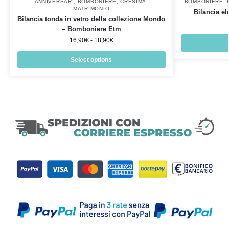
ANNIVERSARI
,
BOMBONIERE
,
CRESIMA
,
BOMBONIERE
,
MATRIMONIO
Bilancia el
Bilancia tonda in vetro della collezione Mondo
– Bomboniere Etm
16,90
€
-
18,90
€
Select options