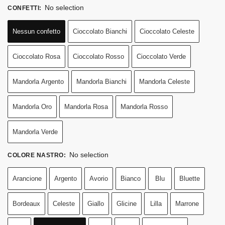
No selection
CONFETTI
:
Nessun confetto
Cioccolato Bianchi
Cioccolato Celeste
Cioccolato Rosa
Cioccolato Rosso
Cioccolato Verde
Mandorla Argento
Mandorla Bianchi
Mandorla Celeste
Mandorla Oro
Mandorla Rosa
Mandorla Rosso
Mandorla Verde
No selection
COLORE NASTRO
:
Arancione
Argento
Avorio
Bianco
Blu
Bluette
Bordeaux
Celeste
Giallo
Glicine
Lilla
Marrone