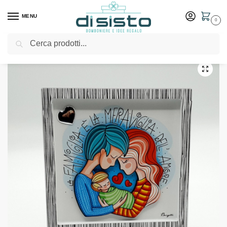
MENU
0
Cerca
Home
Shop
Bomboniere
Matrimonio
Bomboniere Bongelli Preziosi – Formina emozioni famiglia con decorazioni
/
/
/
/