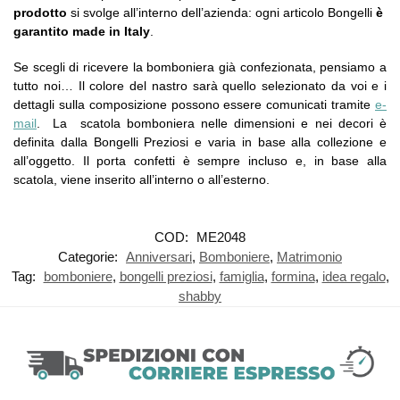
prodotto
si svolge all’interno dell’azienda: ogni articolo Bongelli
è
garantito made in Italy
.
Se scegli di ricevere la bomboniera già confezionata, pensiamo a
tutto noi… Il colore del nastro sarà quello selezionato da voi e i
dettagli sulla composizione possono essere comunicati tramite
e-
mail
. La scatola bomboniera nelle dimensioni e nei decori è
definita dalla Bongelli Preziosi e varia in base alla collezione e
all’oggetto. Il porta confetti è sempre incluso e, in base alla
scatola, viene inserito all’interno o all’esterno.
COD:
ME2048
Categorie:
Anniversari
,
Bomboniere
,
Matrimonio
Tag:
bomboniere
,
bongelli preziosi
,
famiglia
,
formina
,
idea regalo
,
shabby