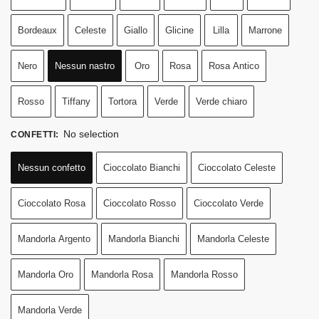
Bordeaux
Celeste
Giallo
Glicine
Lilla
Marrone
Nero
Nessun nastro
Oro
Rosa
Rosa Antico
Rosso
Tiffany
Tortora
Verde
Verde chiaro
No selection
CONFETTI
:
Nessun confetto
Cioccolato Bianchi
Cioccolato Celeste
Cioccolato Rosa
Cioccolato Rosso
Cioccolato Verde
Mandorla Argento
Mandorla Bianchi
Mandorla Celeste
Mandorla Oro
Mandorla Rosa
Mandorla Rosso
Mandorla Verde