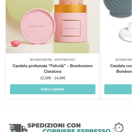
BOMBONIERE
,
MATRIMONIO
BOMBONI
Candela profumata “Felicità” – Bomboniere
Candela con
Claraluna
Bombonie
12,50
€
-
14,00
€
Select options