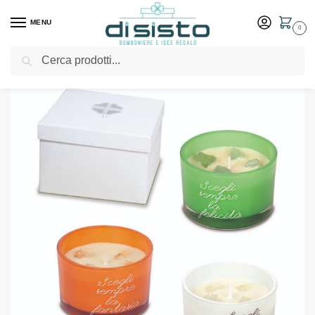
MENU
0
Cerca
Home
Shop
Bomboniere
Matrimonio
Candela profumata collezione Aura – Bomboniere solidali Quadrifoglio
/
/
/
/