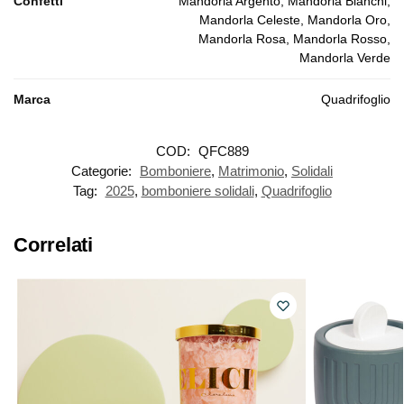
Confetti
Mandorla Argento, Mandorla Bianchi,
Mandorla Celeste, Mandorla Oro,
Mandorla Rosa, Mandorla Rosso,
Mandorla Verde
Marca
Quadrifoglio
COD:
QFC889
Categorie:
Bomboniere
,
Matrimonio
,
Solidali
Tag:
2025
,
bomboniere solidali
,
Quadrifoglio
Correlati