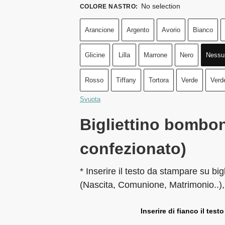
No selection
COLORE NASTRO
:
Arancione
Argento
Avorio
Bianco
Glicine
Lilla
Marrone
Nero
Nessu
Rosso
Tiffany
Tortora
Verde
Verd
Svuota
Bigliettino bombon
confezionato)
* Inserire il testo da stampare su big
(Nascita, Comunione, Matrimonio..),
Inserire di fianco il testo