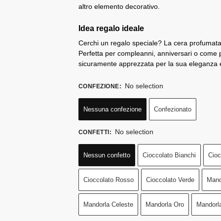
altro elemento decorativo.
Idea regalo ideale
Cerchi un regalo speciale? La cera profumata 
Perfetta per compleanni, anniversari o come
sicuramente apprezzata per la sua eleganza e
No selection
CONFEZIONE
:
Nessuna confezione
Confezionato
No selection
CONFETTI
:
Nessun confetto
Cioccolato Bianchi
Cioc
Cioccolato Rosso
Cioccolato Verde
Mand
Mandorla Celeste
Mandorla Oro
Mandorl