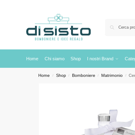
Home
Chi siamo
Shop
I nostri Brand
Cate
Home
Shop
Bomboniere
Matrimonio
Cer
/
/
/
/