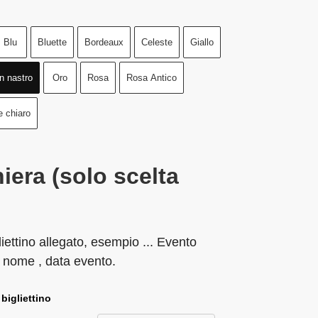
Blu
Bluette
Bordeaux
Celeste
Giallo
n nastro
Oro
Rosa
Rosa Antico
e chiaro
iera (solo scelta
liettino allegato, esempio ... Evento
 nome , data evento.
 bigliettino