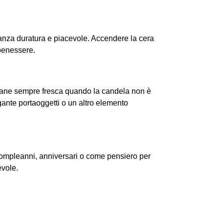
ranza duratura e piacevole. Accendere la cera
 benessere.
rimane sempre fresca quando la candela non è
egante portaoggetti o un altro elemento
compleanni, anniversari o come pensiero per
evole.