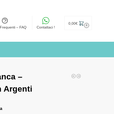
0,00
€
0
Frequenti – FAQ
Contattaci !
anca –
 Argenti
ta