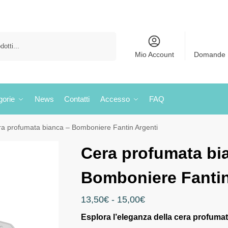
Cerca
Mio Account
Domande 
gorie
News
Contatti
Accesso
FAQ
a profumata bianca – Bomboniere Fantin Argenti
Cera profumata bi
Bomboniere Fantin
13,50
€
-
15,00
€
Esplora l’eleganza della cera profuma