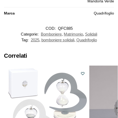
Mandorla Verde
Marca
Quadrifoglio
COD:
QFC885
Categorie:
Bomboniere
,
Matrimonio
,
Solidali
Tag:
2025
,
bomboniere solidali
,
Quadrifoglio
Correlati