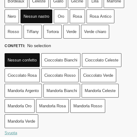
Bordeaux
Celeste
Giallo
Glicine
Lilla
Marrone
Nero
Nessun nastro
Oro
Rosa
Rosa Antico
Rosso
Tiffany
Tortora
Verde
Verde chiaro
No selection
CONFETTI
:
Nessun confetto
Cioccolato Bianchi
Cioccolato Celeste
Cioccolato Rosa
Cioccolato Rosso
Cioccolato Verde
Mandorla Argento
Mandorla Bianchi
Mandorla Celeste
Mandorla Oro
Mandorla Rosa
Mandorla Rosso
Mandorla Verde
Svuota