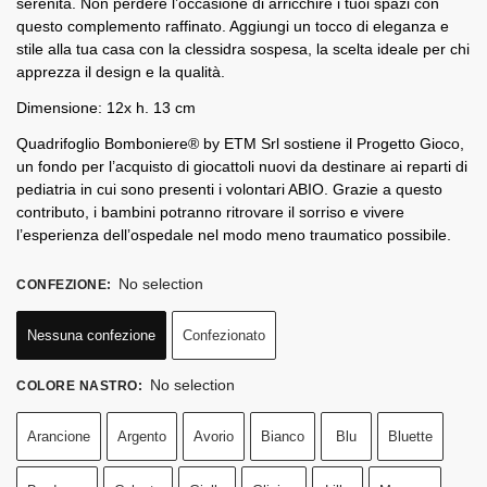
serenità. Non perdere l’occasione di arricchire i tuoi spazi con
questo complemento raffinato. Aggiungi un tocco di eleganza e
stile alla tua casa con la clessidra sospesa, la scelta ideale per chi
apprezza il design e la qualità.
Dimensione: 12x h. 13 cm
Quadrifoglio Bomboniere® by ETM Srl sostiene il Progetto Gioco,
un fondo per l’acquisto di giocattoli nuovi da destinare ai reparti di
pediatria in cui sono presenti i volontari ABIO. Grazie a questo
contributo, i bambini potranno ritrovare il sorriso e vivere
l’esperienza dell’ospedale nel modo meno traumatico possibile.
No selection
CONFEZIONE
:
Nessuna confezione
Confezionato
No selection
COLORE NASTRO
:
Arancione
Argento
Avorio
Bianco
Blu
Bluette