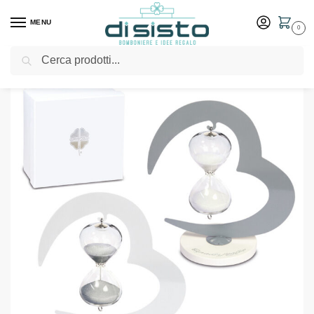
MENU
0
Cerca
Home
Shop
Bomboniere
Matrimonio
Clessidra sospesa h. 13 collezione Tempo – Bomboniere solidali Quadrifoglio
/
/
/
/