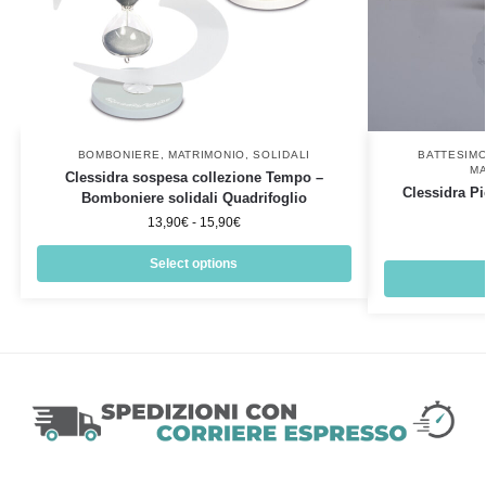
BOMBONIERE
,
MATRIMONIO
,
SOLIDALI
BATTESIM
MA
Clessidra sospesa collezione Tempo –
Clessidra P
Bomboniere solidali Quadrifoglio
13,90
€
-
15,90
€
Select options