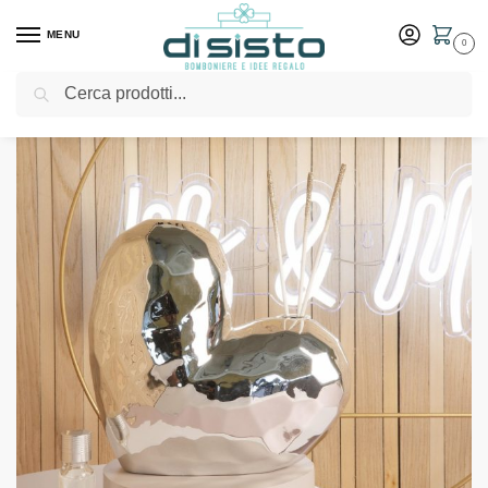
MENU
0
Cerca
Home
Shop
Bomboniere
Matrimonio
Diffusore cuore grande silver – Bomboniere Claraluna 2024
/
/
/
/