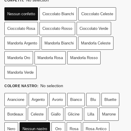
CONFETTI
:
Nessun confetto
Cioccolato Bianchi
Cioccolato Celeste
Cioccolato Rosa
Cioccolato Rosso
Cioccolato Verde
Mandorla Argento
Mandorla Bianchi
Mandorla Celeste
Mandorla Oro
Mandorla Rosa
Mandorla Rosso
Mandorla Verde
No selection
COLORE NASTRO
:
Arancione
Argento
Avorio
Bianco
Blu
Bluette
Bordeaux
Celeste
Giallo
Glicine
Lilla
Marrone
Nero
Nessun nastro
Oro
Rosa
Rosa Antico