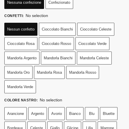
Nessuna confezione
Confezionato
No selection
CONFETTI
:
Nessun confetto
Cioccolato Bianchi
Cioccolato Celeste
Cioccolato Rosa
Cioccolato Rosso
Cioccolato Verde
Mandorla Argento
Mandorla Bianchi
Mandorla Celeste
Mandorla Oro
Mandorla Rosa
Mandorla Rosso
Mandorla Verde
No selection
COLORE NASTRO
:
Arancione
Argento
Avorio
Bianco
Blu
Bluette
Bordeaux
Celeste
Giallo
Glicine
Lilla
Marrone