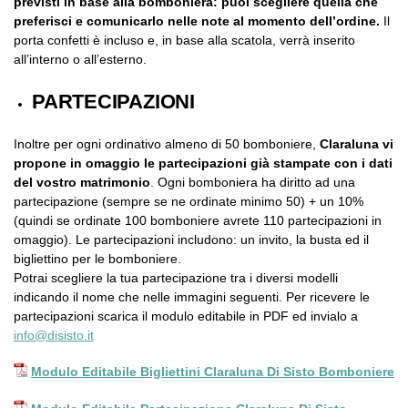
previsti in base alla bomboniera: puoi scegliere quella che
preferisci e comunicarlo nelle note al momento dell’ordine.
Il
porta confetti è incluso e, in base alla scatola, verrà inserito
all’interno o all’esterno.
PARTECIPAZIONI
Inoltre per ogni ordinativo almeno di 50 bomboniere,
Claraluna vi
propone in omaggio le partecipazioni già stampate con i dati
del vostro matrimonio
. Ogni bomboniera ha diritto ad una
partecipazione (sempre se ne ordinate minimo 50) + un 10%
(quindi se ordinate 100 bomboniere avrete 110 partecipazioni in
omaggio). Le partecipazioni includono: un invito, la busta ed il
bigliettino per le bomboniere.
Potrai scegliere la tua partecipazione tra i diversi modelli
indicando il nome che nelle immagini seguenti. Per ricevere le
partecipazioni scarica il modulo editabile in PDF ed invialo a
info@disisto.it
Modulo Editabile Bigliettini Claraluna Di Sisto Bomboniere