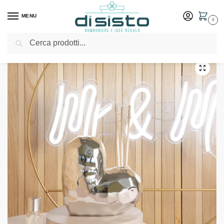
MENU
0
Cerca
Home
Shop
Bomboniere
Matrimonio
Diffusore cuore medio silver – Bomboniere Claraluna 2024
/
/
/
/