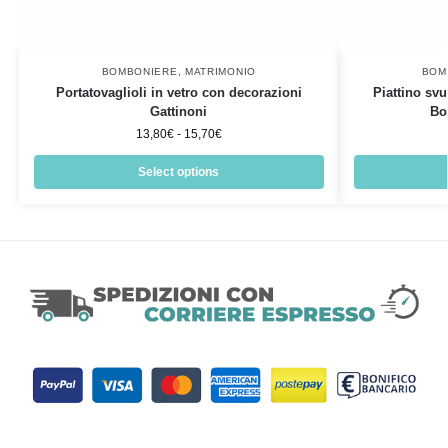
BOMBONIERE
,
MATRIMONIO
BOM
Portatovaglioli in vetro con decorazioni
Piattino sv
Gattinoni
Bo
13,80
€
-
15,70
€
Select options