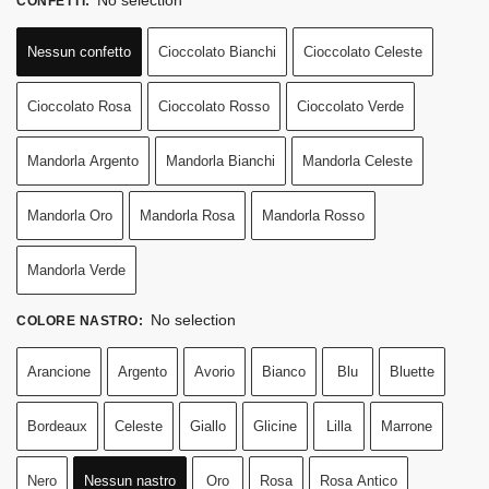
CONFETTI
:
Nessun confetto
Cioccolato Bianchi
Cioccolato Celeste
Cioccolato Rosa
Cioccolato Rosso
Cioccolato Verde
Mandorla Argento
Mandorla Bianchi
Mandorla Celeste
Mandorla Oro
Mandorla Rosa
Mandorla Rosso
Mandorla Verde
No selection
COLORE NASTRO
:
Arancione
Argento
Avorio
Bianco
Blu
Bluette
Bordeaux
Celeste
Giallo
Glicine
Lilla
Marrone
Nero
Nessun nastro
Oro
Rosa
Rosa Antico