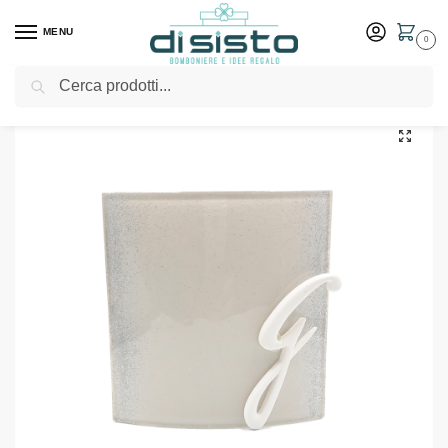
MENU
0
Cerca
Home
Shop
Bomboniere
Matrimonio
Diffusore in vetro con glitter – Bomboniere Gattinoni
/
/
/
/