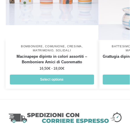
BOMBONIERE
,
COMUNIONE
,
CRESIMA
,
BATTESIM
MATRIMONIO
,
SOLIDALI
MA
Macinapepe dipinto in colori assortiti –
Grattugia dipi
Bomboniere Amici di Cuorematto
16,50
€
-
18,00
€
Select options