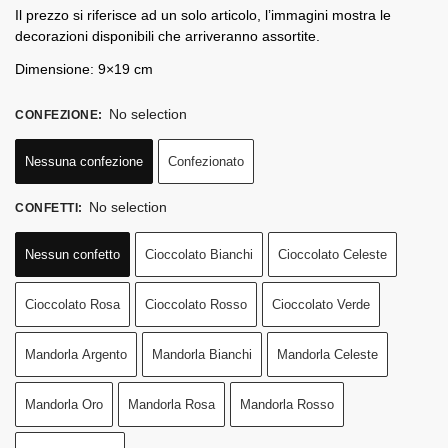
Il prezzo si riferisce ad un solo articolo, l’immagini mostra le
decorazioni disponibili che arriveranno assortite.
Dimensione: 9×19 cm
No selection
CONFEZIONE
:
Nessuna confezione
Confezionato
No selection
CONFETTI
:
Nessun confetto
Cioccolato Bianchi
Cioccolato Celeste
Cioccolato Rosa
Cioccolato Rosso
Cioccolato Verde
Mandorla Argento
Mandorla Bianchi
Mandorla Celeste
Mandorla Oro
Mandorla Rosa
Mandorla Rosso