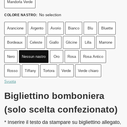
Mandorla Verde
No selection
COLORE NASTRO
:
Arancione
Argento
Avorio
Bianco
Blu
Bluette
Bordeaux
Celeste
Giallo
Glicine
Lilla
Marrone
Nero
Nessun nastro
Oro
Rosa
Rosa Antico
Rosso
Tiffany
Tortora
Verde
Verde chiaro
Svuota
Bigliettino bomboniera
(solo scelta confezionato)
* Inserire il testo da stampare su bigliettino allegato,