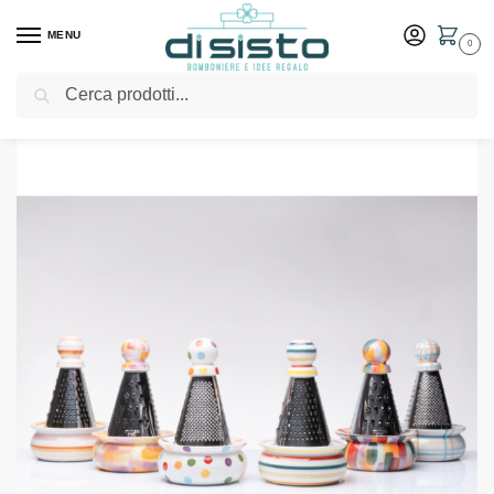
MENU
0
Cerca
Home
Shop
Bomboniere
Matrimonio
Grattugia dipinta decorazioni assortite – Bomboniere Amici di Cuorematto
/
/
/
/