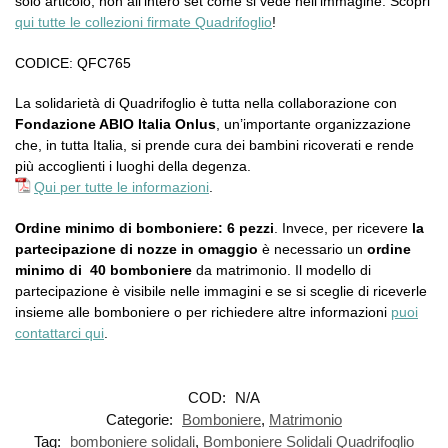
solo articolo, non all’intero set come si vede nell’immagine. Scopri
qui tutte le collezioni firmate Quadrifoglio
!
CODICE: QFC765
La solidarietà di Quadrifoglio è tutta nella collaborazione con
Fondazione ABIO Italia Onlus
, un’importante organizzazione
che, in tutta Italia, si prende cura dei bambini ricoverati e rende
più accoglienti i luoghi della degenza.
Qui per tutte le informazioni
.
Ordine minimo di bomboniere: 6 pezzi
. Invece, per ricevere
la
partecipazione di nozze in omaggio
è necessario un
ordine
minimo di 40 bomboniere
da matrimonio. Il modello di
partecipazione è visibile nelle immagini e se si sceglie di riceverle
insieme alle bomboniere o per richiedere altre informazioni
puoi
contattarci qui
.
COD:
N/A
Categorie:
Bomboniere
,
Matrimonio
Tag:
bomboniere solidali
,
Bomboniere Solidali Quadrifoglio