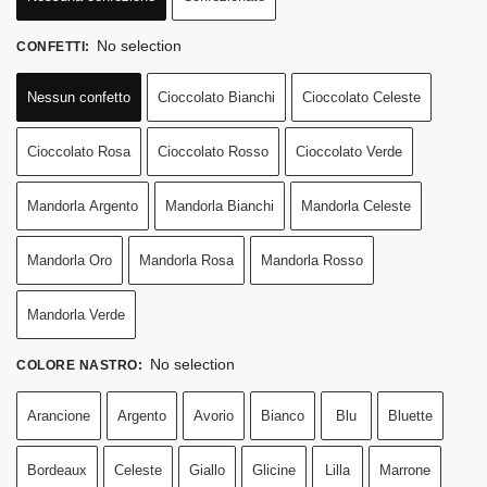
No selection
CONFETTI
:
Nessun confetto
Cioccolato Bianchi
Cioccolato Celeste
Cioccolato Rosa
Cioccolato Rosso
Cioccolato Verde
Mandorla Argento
Mandorla Bianchi
Mandorla Celeste
Mandorla Oro
Mandorla Rosa
Mandorla Rosso
Mandorla Verde
No selection
COLORE NASTRO
:
Arancione
Argento
Avorio
Bianco
Blu
Bluette
Bordeaux
Celeste
Giallo
Glicine
Lilla
Marrone