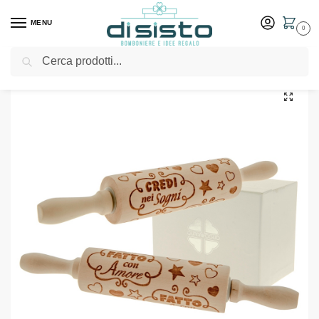
MENU
0
Cerca
Home
Shop
Bomboniere
Matrimonio
Matterello collezione Camus – Quadrifoglio bomboniere
/
/
/
/