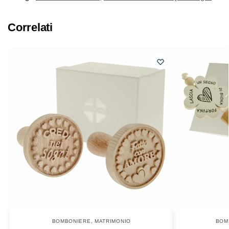
Correlati
BOMBONIERE
,
MATRIMONIO
BOM