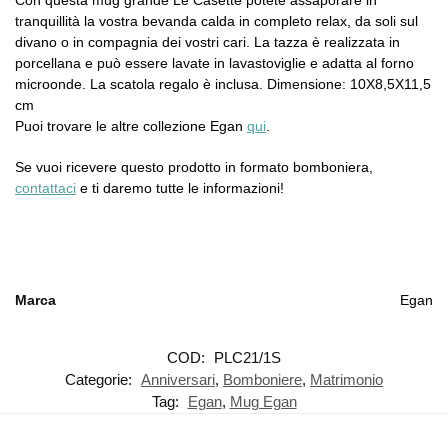
Con questa mug grande Le Casette potete assaporare in
tranquillità la vostra bevanda calda in completo relax, da soli sul
divano o in compagnia dei vostri cari. La tazza è realizzata in
porcellana e può essere lavate in lavastoviglie e adatta al forno
microonde. La scatola regalo è inclusa. Dimensione: 10X8,5X11,5
cm
Puoi trovare le altre collezione Egan
qui
.
Se vuoi ricevere questo prodotto in formato bomboniera,
contattaci
e ti daremo tutte le informazioni!
Marca
Egan
COD:
PLC21/1S
Categorie:
Anniversari
,
Bomboniere
,
Matrimonio
Tag:
Egan
,
Mug Egan