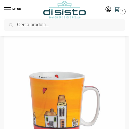
MENU
0
Cerca
Home
Shop
Bomboniere
Matrimonio
Mug Le Casette Rosso – Egan
/
/
/
/