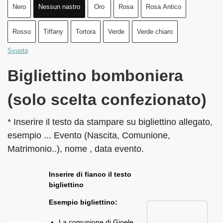
Nero
Nessun nastro
Oro
Rosa
Rosa Antico
Rosso
Tiffany
Tortora
Verde
Verde chiaro
Svuota
Bigliettino bomboniera
(solo scelta confezionato)
* Inserire il testo da stampare su bigliettino allegato,
esempio ... Evento (Nascita, Comunione,
Matrimonio..), nome , data evento.
Inserire di fianco il testo
bigliettino
Esempio bigliettino:
La comunione di Gioele