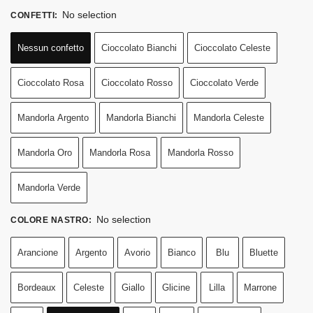
No selection
CONFETTI
:
Nessun confetto
Cioccolato Bianchi
Cioccolato Celeste
Cioccolato Rosa
Cioccolato Rosso
Cioccolato Verde
Mandorla Argento
Mandorla Bianchi
Mandorla Celeste
Mandorla Oro
Mandorla Rosa
Mandorla Rosso
Mandorla Verde
No selection
COLORE NASTRO
:
Arancione
Argento
Avorio
Bianco
Blu
Bluette
Bordeaux
Celeste
Giallo
Glicine
Lilla
Marrone