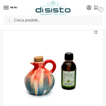
MENU
0
Cerca
Home
Shop
Bomboniere
Matrimonio
Oliera palla pennello – Cuorematto bomboniere
/
/
/
/