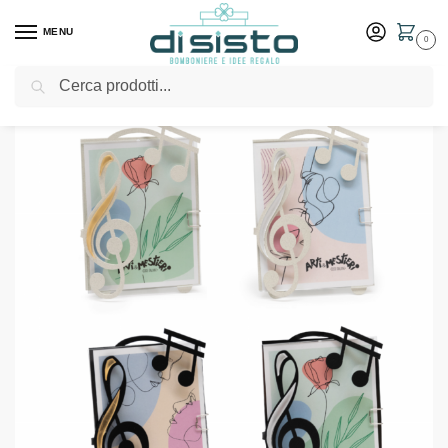
MENU
0
Cerca
Home
Shop
Bomboniere
Matrimonio
Porta foto Musica decorato in 4 versioni – Arti & Mestieri
/
/
/
/