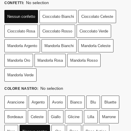
No selection
CONFETTI
:
Nessun confetto
Cioccolato Bianchi
Cioccolato Celeste
Cioccolato Rosa
Cioccolato Rosso
Cioccolato Verde
Mandorla Argento
Mandorla Bianchi
Mandorla Celeste
Mandorla Oro
Mandorla Rosa
Mandorla Rosso
Mandorla Verde
No selection
COLORE NASTRO
:
Arancione
Argento
Avorio
Bianco
Blu
Bluette
Bordeaux
Celeste
Giallo
Glicine
Lilla
Marrone