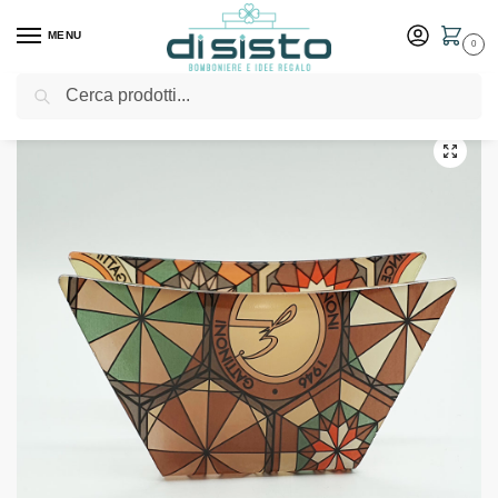
MENU
0
Cerca
Home
Shop
Bomboniere
Matrimonio
Porta tovaglioli in vetro della collezione Teodosia Brown – Gattinoni
/
/
/
/