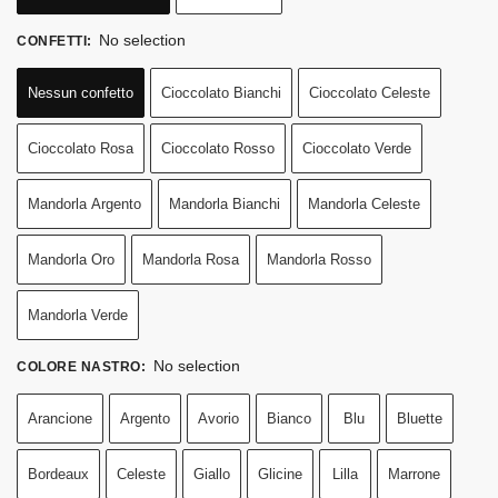
No selection
CONFETTI
:
Nessun confetto
Cioccolato Bianchi
Cioccolato Celeste
Cioccolato Rosa
Cioccolato Rosso
Cioccolato Verde
Mandorla Argento
Mandorla Bianchi
Mandorla Celeste
Mandorla Oro
Mandorla Rosa
Mandorla Rosso
Mandorla Verde
No selection
COLORE NASTRO
:
Arancione
Argento
Avorio
Bianco
Blu
Bluette
Bordeaux
Celeste
Giallo
Glicine
Lilla
Marrone