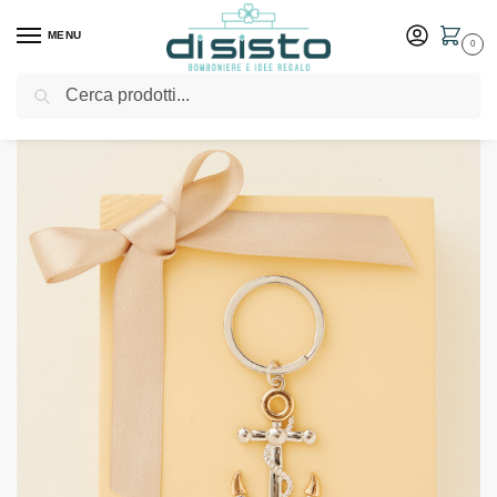
MENU
0
Cerca
Home
Shop
Bomboniere
Matrimonio
Portachiavi ancora in due misure – Bomboniere Claraluna
/
/
/
/